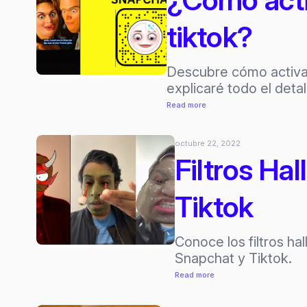
Instagram
tiktok?
&
Tiktok?
Descubre cómo activar 
explicaré todo el detal
:
Read more
¿Cómo
activar
octubre 22, 2022
shook
Filtros Ha
filter
instagram,
Tiktok
snapchat,
tiktok?
Conoce los filtros ha
Snapchat y Tiktok.
:
Read more
Filtros
Halloween