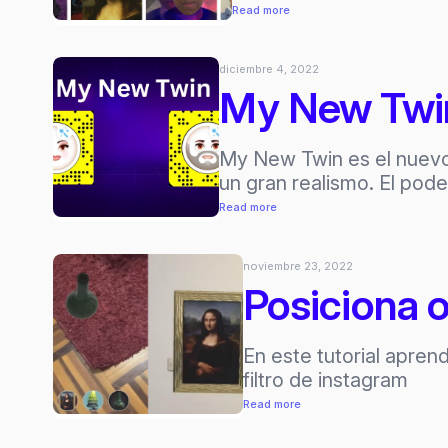
:
Read more
Meta
Spark
diciembre 4, 2022
retirará
My New Twin 
portafolios,
galería
y
My New Twin es el nuevo
premios
un gran realismo. El pode
:
Read more
My
New
noviembre 23, 2022
Twin
Posiciona o
–
filtro
de
En este tutorial apren
snapchat
filtro de instagram
:
Read more
Posiciona