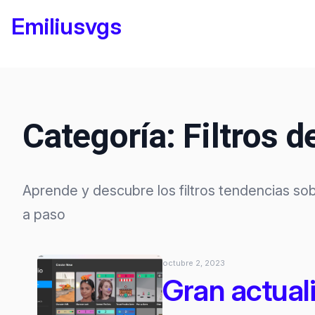
Saltar
Emiliusvgs
al
contenido
Categoría:
Filtros 
Aprende y descubre los filtros tendencias so
a paso
octubre 2, 2023
Gran actuali