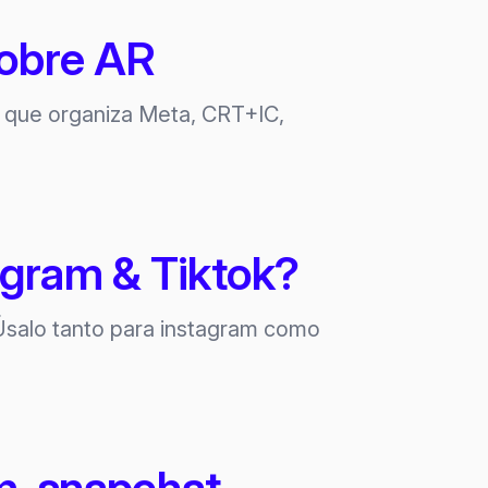
sobre AR
to que organiza Meta, CRT+IC,
agram & Tiktok?
 Úsalo tanto para instagram como
m, snapchat,