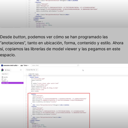
Desde
button
, podemos ver cómo se han programado las
“anotaciones”, tanto en ubicación, forma, contenido y estilo. Ahora
sí, copiamos las librerías de model viewer y las pegamos en este
espacio.