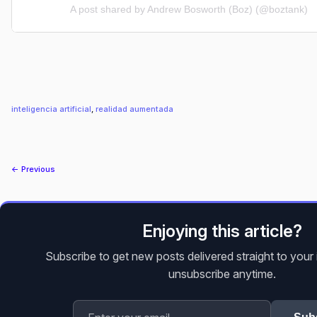
A post shared by Andrew Bosworth (Boz) (@boztank)
inteligencia artificial
, 
realidad aumentada
← Previous
Enjoying this article?
Subscribe to get new posts delivered straight to you
unsubscribe anytime.