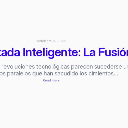
Historia
de
Navidad
100%
con
IA:
diciembre 15, 2025
Guía
da Inteligente: La Fusió
de
Nano
revoluciones tecnológicas parecen sucederse una
Banana
s paralelos que han sacudido los cimientos…
+
:
Read more
Veo
Realidad
3.1
Aumentada
Inteligente:
La
Fusión
de
IA