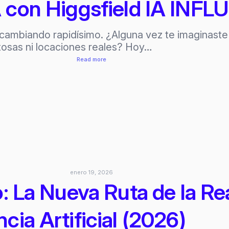
IA con Higgsfield IA IN
cambiando rapidísimo. ¿Alguna vez te imaginaste 
osas ni locaciones reales? Hoy…
:
Read more
Crea
un
influencer
IA
con
Higgsfield
IA
INFLUENCER
STUDIO
enero 19, 2026
o: La Nueva Ruta de la Re
cia Artificial (2026)