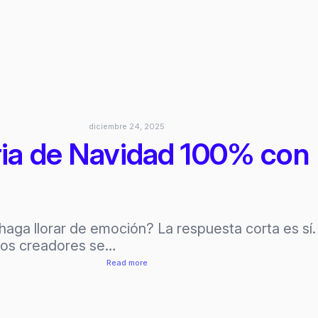
personas
con
IA
|
KLING
2.6
MOTION
CONTROL
diciembre 24, 2025
ia de Navidad 100% con 
os haga llorar de emoción? La respuesta corta es sí
chos creadores se…
:
Read more
Cómo
creé
una