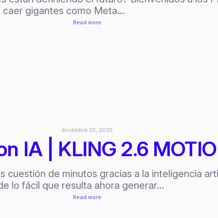
to caer gigantes como Meta…
:
Read more
PREMIOS
EMILIUS:
MEJOR
y
PEOR
de
la
Realidad
Aumentada
diciembre 25, 2025
e
con IA | KLING 2.6 MO
IA
Generativa
cuestión de minutos gracias a la inteligencia art
2025
o fácil que resulta ahora generar…
:
Read more
Clona