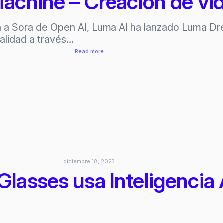
chine – Creación de vid
a a Sora de Open AI, Luma AI ha lanzado Luma Dr
calidad a través…
:
Read more
Luma
Dream
Machine
–
Creación
de
videos
via
IA
diciembre 18, 2023
asses usa Inteligencia Ar