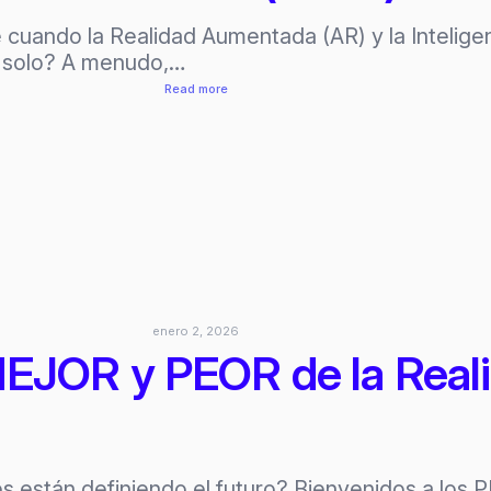
ando la Realidad Aumentada (AR) y la Inteligencia
o solo? A menudo,…
:
Read more
Laboratorio
del
Futuro:
La
Nueva
Ruta
de
la
Realidad
enero 2, 2026
Aumentada
EJOR y PEOR de la Real
e
Inteligencia
Artificial
(2026)
s están definiendo el futuro? Bienvenidos a lo