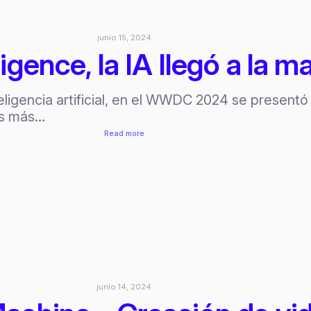
y
AR
junio 15, 2024
ligence, la IA llegó a la 
teligencia artificial, en el WWDC 2024 se presentó 
vos más…
:
Read more
Apple
Intelligence,
la
IA
llegó
a
la
manzana
junio 14, 2024