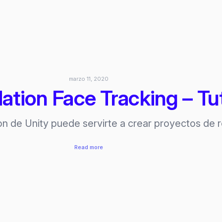
Tutorial
–
Android
Setup
con
ejemplos
marzo 11, 2020
tion Face Tracking – Tut
 de Unity puede servirte a crear proyectos de 
:
Read more
AR
Foundation
Face
Tracking
–
Tutorial