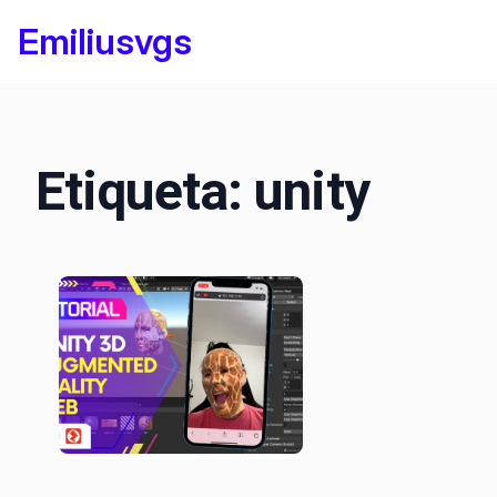
Saltar
Emiliusvgs
al
contenido
Etiqueta:
unity