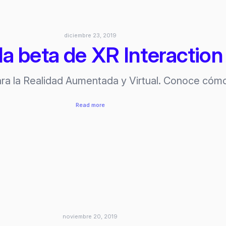
diciembre 23, 2019
la beta de XR Interaction
ara la Realidad Aumentada y Virtual. Conoce cóm
:
Read more
Unity
lanza
la
beta
de
XR
Interaction
Toolkit
noviembre 20, 2019