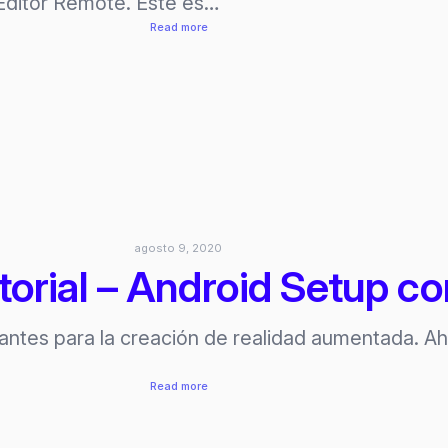
 Editor Remote. Este es…
:
Read more
Tutorial:
AR
Foundation
Editor
Remote
agosto 9, 2020
orial – Android Setup co
antes para la creación de realidad aumentada. A
:
Read more
Unity
MARS