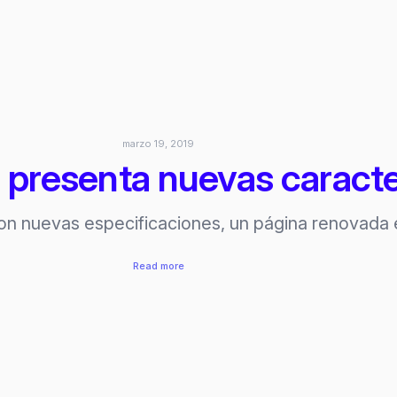
y
su
avance
en
AR/VR
marzo 19, 2019
 presenta nuevas caracte
on nuevas especificaciones, un página renovada
:
Read more
AR
Foundation
Unity
presenta
nuevas
características