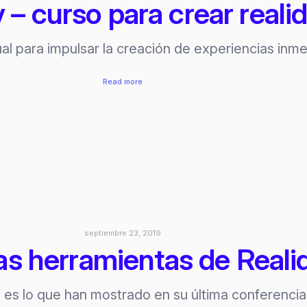
 – curso para crear realid
ual para impulsar la creación de experiencias inm
:
Read more
Oculus
y
Unity
–
curso
para
crear
realidad
virtual
septiembre 23, 2019
as herramientas de Real
 es lo que han mostrado en su última conferenc