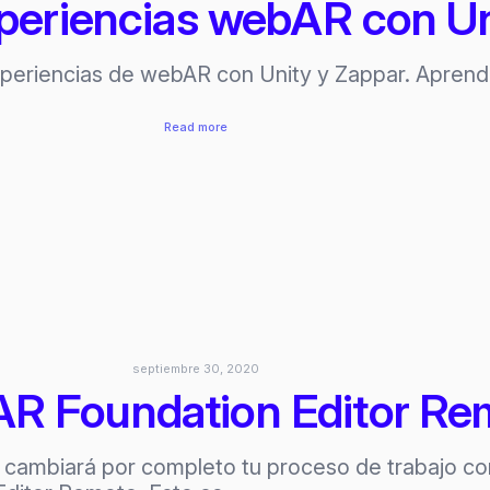
experiencias webAR con U
experiencias de webAR con Unity y Zappar. Aprend
:
Read more
Tutorial
–
Crea
experiencias
webAR
con
Unity
y
Zappar
septiembre 30, 2020
: AR Foundation Editor R
e cambiará por completo tu proceso de trabajo c