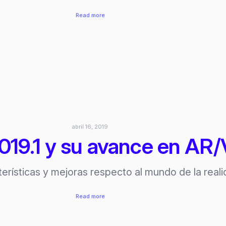
:
Read more
Unity
muestra
nuevas
herramientas
de
Realidad
Aumentada
abril 16, 2019
019.1 y su avance en AR
terísticas y mejoras respecto al mundo de la real
:
Read more
Unity
2019.1