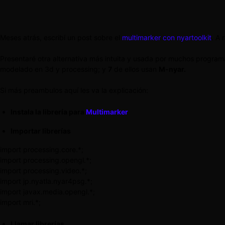
Meses atrás, escribí un post sobre el
multimarker con nyartoolkit
. A 
Presentaré otra alternativa más intuita y usada por muchos program
modelado en 3d y processing; y
7
de ellos usan
M-nyar.
Si más preambulos aquí les va la explicación:
Instala la librería para
Multimarker
Importar librerías
import processing.core.*;
import processing.opengl.*;
import processing.video.*;
import jp.nyatla.nyar4psg.*;
import javax.media.opengl.*;
import mri.*;
Llamar librerías