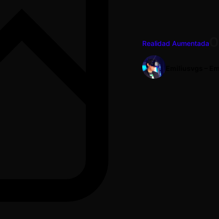
O
Realidad Aumentada
Emiliusvgs – Em