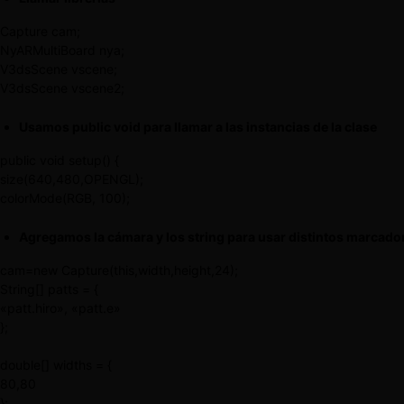
Capture cam;
NyARMultiBoard nya;
V3dsScene vscene;
V3dsScene vscene2;
Usamos public void para llamar a las instancias de la clase
public void setup() {
size(640,480,OPENGL);
colorMode(RGB, 100);
Agregamos la cámara y los string para usar distintos marcador
cam=new Capture(this,width,height,24);
String[] patts = {
«patt.hiro», «patt.e»
};
double[] widths = {
80,80
};