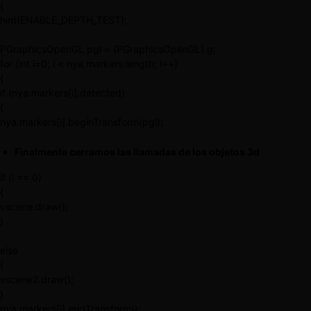
{
hint(ENABLE_DEPTH_TEST);
PGraphicsOpenGL pgl = (PGraphicsOpenGL) g;
for (int i=0; i < nya.markers.length; i++)
{
if (nya.markers[i].detected)
{
nya.markers[i].beginTransform(pgl);
Finalmente cerramos las llamadas de los objetos 3d
if (i == 0)
{
vscene.draw();
}
else
{
vscene2.draw();
}
nya.markers[i].endTransform();