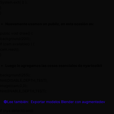
System.exit( 0 );
}
}
Nuevamente usamos un public, en esta ocasión es:
public void draw() {
background(200);
if (cam.available() ) {
cam.read();
}
Luego le agregamos las cosas esenciales de nyartoolkit
background(255);
hint(DISABLE_DEPTH_TEST);
image(cam,0,0);
hint(ENABLE_DEPTH_TEST);
🔵Lee también:
Exportar modelos Blender con augmentedev
if (nya.detect(cam))