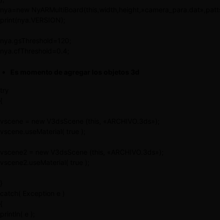
nya=new NyARMultiBoard(this,width,height,»camera_para.dat»,patts
print(nya.VERSION);
nya.gsThreshold=120;
nya.cfThreshold=0.4;
Es momento de agregar los objetos 3d
try
{
vscene = new V3dsScene (this, «ARCHIVO.3ds»);
vscene.useMaterial( true );
vscene2 = new V3dsScene (this, «ARCHIVO.3ds»);
vscene2.useMaterial( true );
}
catch( Exception e )
{
println( e );