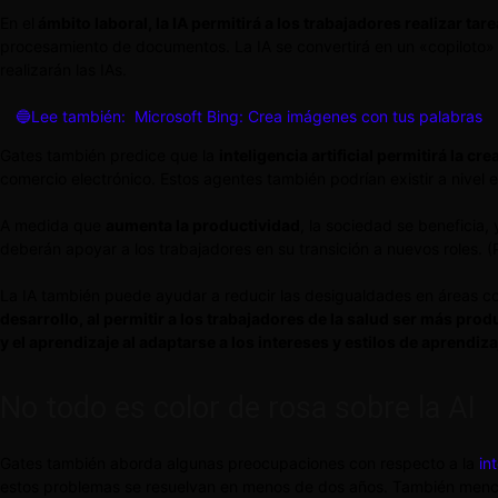
En el
ámbito laboral, la IA permitirá a los trabajadores realizar ta
procesamiento de documentos. La IA se convertirá en un «copiloto» q
realizarán las IAs.
🔵Lee también:
Microsoft Bing: Crea imágenes con tus palabras
Gates también predice que la
inteligencia artificial permitirá la c
comercio electrónico. Estos agentes también podrían existir a nivel
A medida que
aumenta la productividad
, la sociedad se beneficia,
deberán apoyar a los trabajadores en su transición a nuevos roles. (
La IA también puede ayudar a reducir las desigualdades en áreas co
desarrollo, al permitir a los trabajadores de la salud ser más prod
y el aprendizaje al adaptarse a los intereses y estilos de aprendiz
No todo es color de rosa sobre la AI
Gates también aborda algunas preocupaciones con respecto a la
int
estos problemas se resuelvan en menos de dos años. También menci