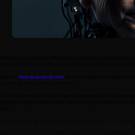
Bill Gates, el fundador de Microsoft, ha compartido recientemente sus p
aspectos importantes sobre cómo la IA puede cambiar nuestras vidas 
Gates ha
dado su punto de vista
de manera tajante, se podría resum
que han generado un hype tremendo.
La IA actualmente se centra en resolver problemas o brindar servic
aprender cualquier tarea o tema. Gates cree que la innovación en IA 
Trek.
¿Cómo va revolucionar la inteligencia a