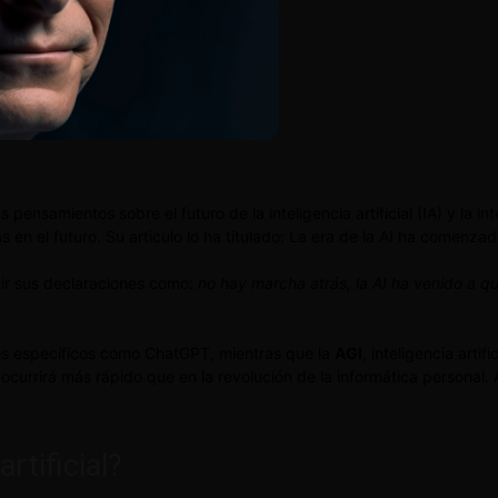
ensamientos sobre el futuro de la inteligencia artificial (IA) y la int
en el futuro. Su articulo lo ha titulado: La era de la AI ha comenz
ir sus declaraciones como:
no hay marcha atrás, la AI ha venido a q
ios específicos como ChatGPT, mientras que la
AGI
, inteligencia arti
ocurrirá más rápido que en la revolución de la informática personal.
rtificial?