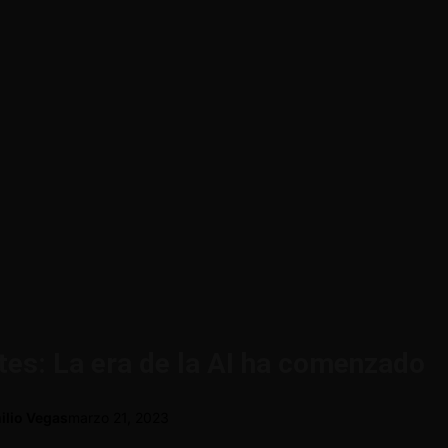
ates: La era de la AI ha comenzado
ilio Vegas
marzo 21, 2023