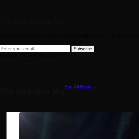
Enjoying this article?
Subscribe to get new posts delivered straight to your inbox. No sp
Subscribe
No spam. Unsubscribe anytime.
See All Posts →
You may also like