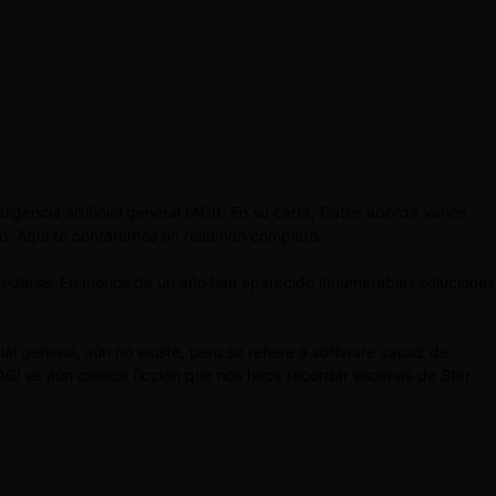
eligencia artificial general (AGI). En su carta, Gates aborda varios
ado. Aquí te contaremos un resumen completo.
uedarse
. En menos de un año han aparecido innumerables soluciones
ficial general, aún no existe, pero se refiere a software capaz de
 AGI es aún ciencia ficción que nos hace recordar escenas de Star