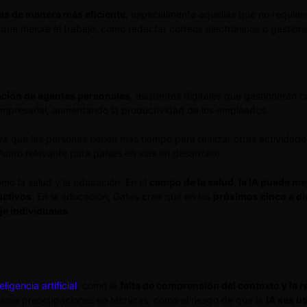
reas de manera más eficiente
, especialmente aquellas que no requiere
ue mejore el trabajo, como redactar correos electrónicos o gestionar
reación de agentes personales
, asistentes digitales que gestionarán 
 empresarial, aumentando la productividad de los empleados.
 ya que las personas tienen más tiempo para realizar otras actividad
Punto relevante para países en vías en desarrollo)
mo la salud y la educación. En el
campo de la salud, la IA puede me
uctivos
. En la educación, Gates cree que en los
próximos cinco a di
aje individuales
.
eligencia artificial
, como la
falta de comprensión del contexto y la 
ona preocupaciones no técnicas, como el riesgo de que la
IA sea ut