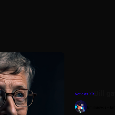
Bill g
Noticias XR
Emiliusvgs – Em