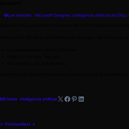
de control.
🔵Lee también:
Microsoft Designer: inteligencia artificial de DAL
Gates no cree que estemos más cerca de la AGI (inteligencia artificial
Para concluir, Bill Gates recomienda tres libros que han influido en su
«Superinteligencia» de Nick Bostrom
«Vida 3.0» de Max Tegmark
«Mil cerebros» de Jeff Hawkins.
Gates hace un
disclaimer
pues asegura que no está de acuerdo con to
X
Facebook
Pinterest
LinkedIn
Bill Gates
,
inteligencia artificial
← Previous
Next →