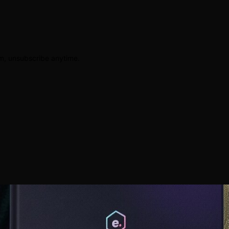
am, unsubscribe anytime.