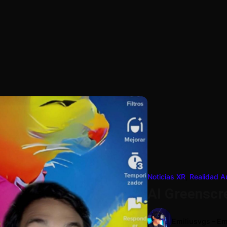
Noticias XR
,
Realidad 
AI Greenscr
Emiliusvgs – Em