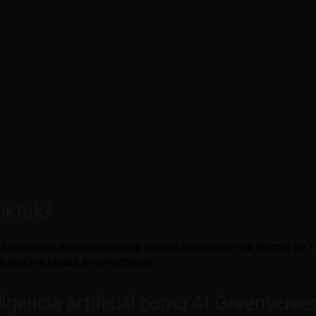
iktok?
e encuentra actualmente en la sección «tendencia» de efectos de T
s la próxima jugada la competencia.
ligencia artificial como AI Greenscree