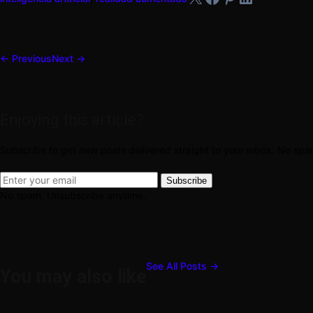
← Previous
Next →
Enjoying this article?
Subscribe to get new posts delivered straight to your inbox. No sp
Subscribe
No spam. Unsubscribe anytime.
See All Posts →
You may also like