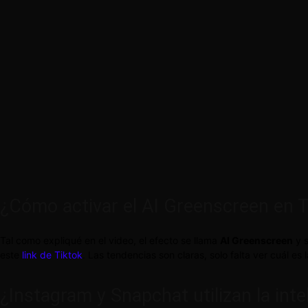
¿Cómo activar el AI Greenscreen en T
Tal como expliqué en el video, el efecto se llama
AI Greenscreen
y s
este
link de Tiktok
. Las tendencias son claras, solo falta ver cuál e
¿Instagram y Snapchat utilizan la inte