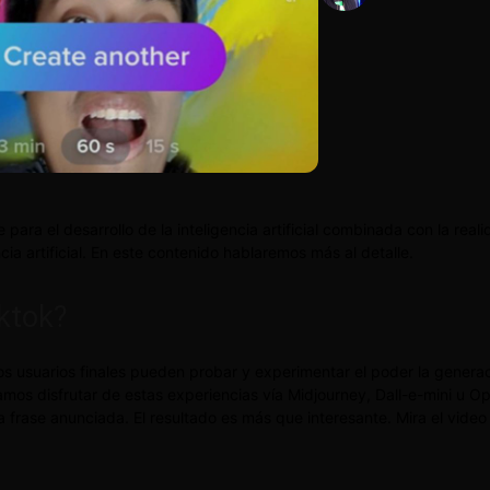
ra el desarrollo de la inteligencia artificial combinada con la real
ia artificial. En este contenido hablaremos más al detalle.
iktok?
 los usuarios finales pueden probar y experimentar el poder la gener
íamos disfrutar de estas experiencias vía Midjourney, Dall-e-mini u
la frase anunciada. El resultado es más que interesante. Mira el vide