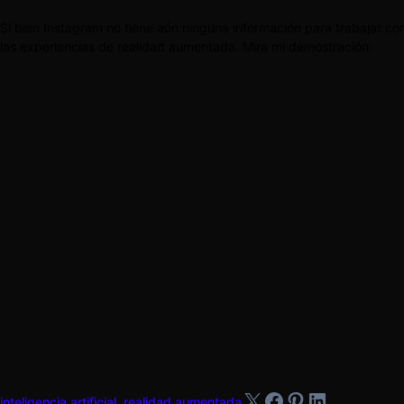
Si bien Instagram no tiene aún ninguna información para trabajar con 
las experiencias de realidad aumentada. Mira mi demostración:
X
Facebook
Pinterest
LinkedIn
inteligencia artificial
,
realidad aumentada