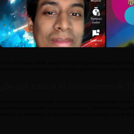
Hace unas horas TikTok acaba de lanzar algo sumamente importante pa
Greenscreen que permite utilizar fondos generados por una inteligenc
¿De qué trata el AI Greenscreen de T
La inteligencia artificial está creciendo a pasos agigantados. Ahora
escriben para describir una estructura visual). Por el momento, pod
describir un escenario y la AI podrá generar una imagen a partir de 