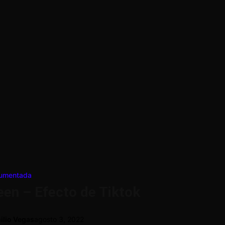
Aumentada
een – Efecto de Tiktok
ilio Vegas
agosto 3, 2022