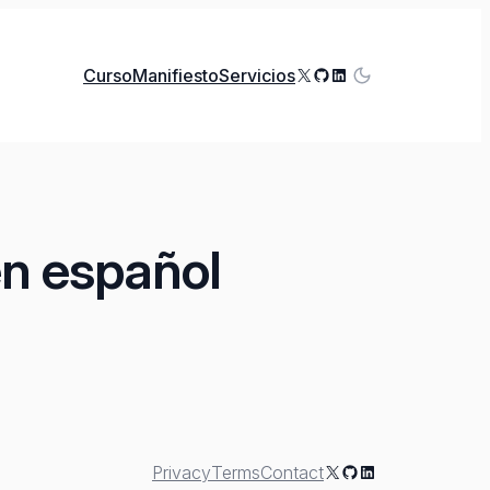
X
GitHub
LinkedIn
Curso
Manifiesto
Servicios
en español
X
GitHub
LinkedIn
Privacy
Terms
Contact