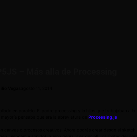
P5JS – Más alla de Processing
ilio Vegas
agosto 11, 2014
ado en paralelo. El padre processing y lo hijos que trabajaban a la
a mayoría pensaba que era la abreviatura de
Processing.js
s en canvas o procesos creativos. Ahora podrás crear desde el sketch
n, webcam y sonido). Suena genial y es genial! Los límites del port