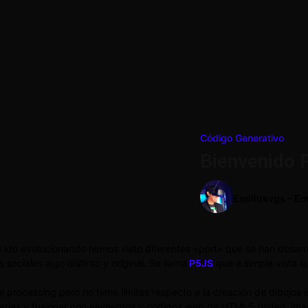
Código Generativo
Bienvenido 
Emiliusvgs – Em
do evolucionando hemos visto diferentes «port» que se han desarroll
ociales algo distinto y original. Se llama
P5JS
que a simple vista l
de processing pero no tiene límites respecto a la creación de dibujo
erías y fusionar con elementos y códigos web de HTML5 (video, image