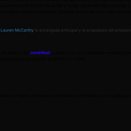
ora tenemos la libertad de armar y formar desarrollo más complejo e
o editor de texto cualquier (Sublime Text) y armar tu web sin preocu
e
Lauren McCarthy
la encargada principal y la propulsora del proyec
ayuda para poder
contribuir
y generar la documentación necesaria par
rería básica para aportar mi granito de arena.
librería que realiza demasiadas funciones como video, audio y dibujo;