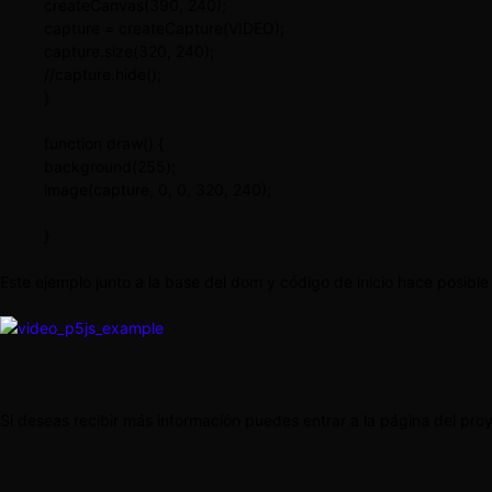
createCanvas(390, 240);
capture = createCapture(VIDEO);
capture.size(320, 240);
//capture.hide();
}
function draw() {
background(255);
image(capture, 0, 0, 320, 240);
}
Este ejemplo junto a la base del dom y código de inicio hace posibl
Si deseas recibir más información puedes entrar a la página del pro