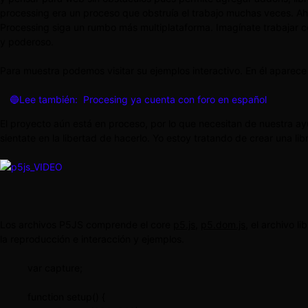
processing era un proceso que obstruía el trabajo muchas veces. Ah
Processing siga un rumbo más multiplataforma. Imagínate trabajar com
y poderoso.
Para muestra podemos visitar su ejemplos interactivo. En él aparec
🔵Lee también:
Procesing ya cuenta con foro en español
El proyecto aún está en proceso, por lo que necesitan de nuestra 
sientate en la libertad de hacerlo. Yo estoy tratando de crear una lib
Los archivos P5JS comprende el core
p5.js
,
p5.dom.js
, el archivo 
la reproducción e interacción y ejemplos.
var capture;
function setup() {