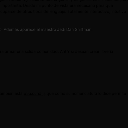
 importante. Desde mi punto de vista era necesario para que
parse de otros tipos de lenguaje. Totalmente interactivo, intuitivo
to. Además aparece el maestro Jedi Dan Shiffman.
a armar una solida comunidad. Ah! Y si desean crear librería
 también está
p5.sound.js
que como su nomenclatura lo dice permite