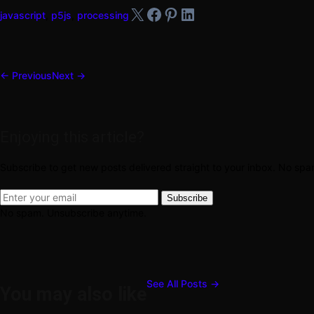
X
Facebook
Pinterest
LinkedIn
javascript
,
p5js
,
processing
← Previous
Next →
Enjoying this article?
Subscribe to get new posts delivered straight to your inbox. No sp
Subscribe
No spam. Unsubscribe anytime.
See All Posts →
You may also like