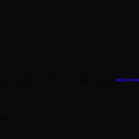
e activar la cámara web. Puedes ver el código de ejemplo
aquí o darl
yecto!