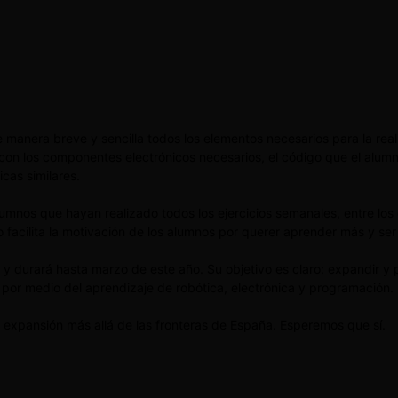
 manera breve y sencilla todos los elementos necesarios para la reali
con los componentes electrónicos necesarios, el código que el alumno
icas similares.
umnos que hayan realizado todos los ejercicios semanales, entre lo
to facilita la motivación de los alumnos por querer aprender más y s
 durará hasta marzo de este año. Su objetivo es claro: expandir y
s por medio del aprendizaje de robótica, electrónica y programación.
 expansión más allá de las fronteras de España. Esperemos que sí.