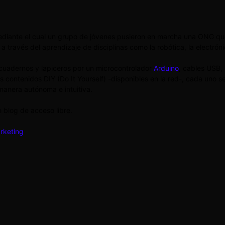
diante el cual un grupo de jóvenes pusieron en marcha una ONG que 
a través del aprendizaje de disciplinas como la robótica, la electrón
uadernos y lapiceros por un microcontrolador
Arduino
, cables USB, 
 contenidos DIY (Do It Yourself) -disponibles en la red-, cada uno s
anera autónoma e intuitiva.
n blog de acceso libre.
rketing