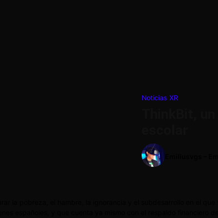
Noticias XR
ThinkBit, u
escolar
Emiliusvgs – Em
rar la pobreza, el hambre, la ignorancia y el subdesarrollo en el qu
nes españoles, y que cuenta ya mismo con el respaldo financiero de