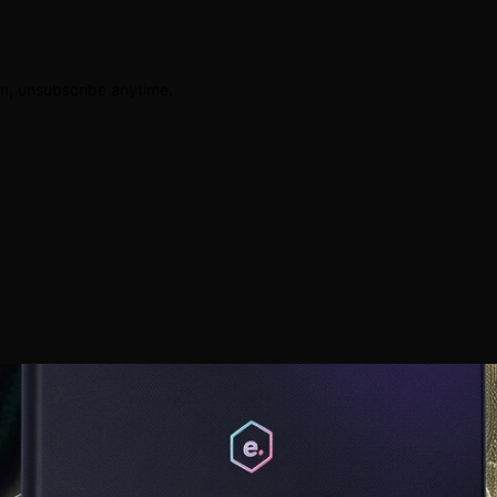
am, unsubscribe anytime.