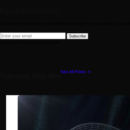
Enjoying this article?
Subscribe to get new posts delivered straight to your inbox. No sp
Subscribe
No spam. Unsubscribe anytime.
See All Posts →
You may also like