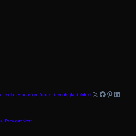
X
Facebook
Pinteres
Linked
ciencia
,
educacion
,
futuro
,
tecnologia
,
thinkbit
← Previous
Next →