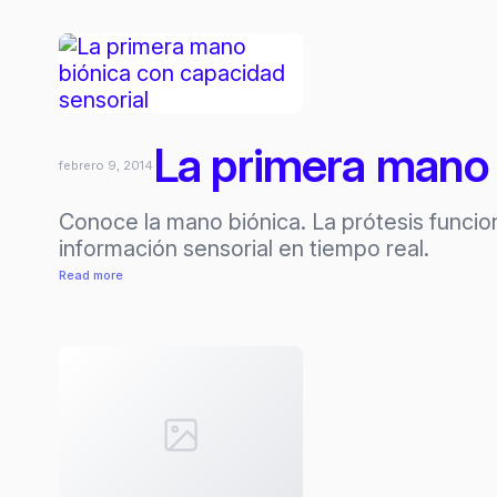
traducirá
conversaciones
en
tiempo
real
La primera mano 
febrero 9, 2014
Conoce la mano biónica. La prótesis funcio
información sensorial en tiempo real.
:
Read more
La
primera
mano
biónica
con
capacidad
sensorial