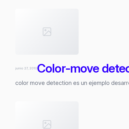
en
processing
(Part
II)
Color-move detec
junio 27, 2010
color move detection es un ejemplo desarro