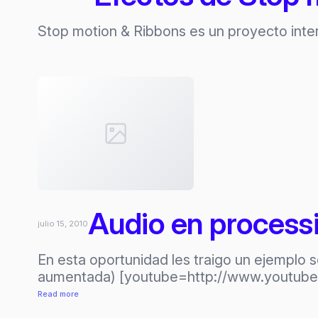
Stop motion & Ribbons es un proyecto inter
Audio en processin
julio 15, 2010
En esta oportunidad les traigo un ejemplo se
aumentada) [youtube=http://www.youtube.c
:
Read more
Audio