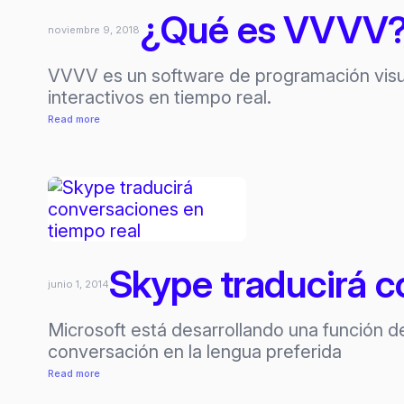
¿Qué es VVVV? 
noviembre 9, 2018
VVVV es un software de programación visual
interactivos en tiempo real.
:
Read more
¿Qué
es
VVVV?
Multipurpose
toolkit
Skype traducirá c
junio 1, 2014
Microsoft está desarrollando una función d
conversación en la lengua preferida
:
Read more
Skype