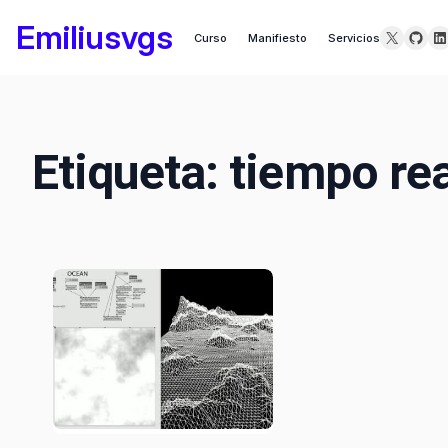
Saltar
Emiliusvgs
X
GitH
Li
Curso
Manifiesto
Servicios
al
contenido
Etiqueta:
tiempo rea