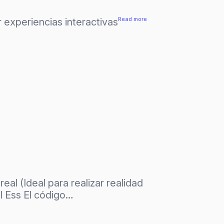
:
Read more
 experiencias interactivas
Efectos
de
Stop
motion
&
Ribbons
al (Ideal para realizar realidad
l Ess El código…