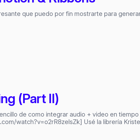
esante que puedo por fin mostrarte para generar
g (Part II)
ncillo de como integrar audio + video en tiempo re
om/watch?v=o2rR8zelsZk] Usé la librería Kriste