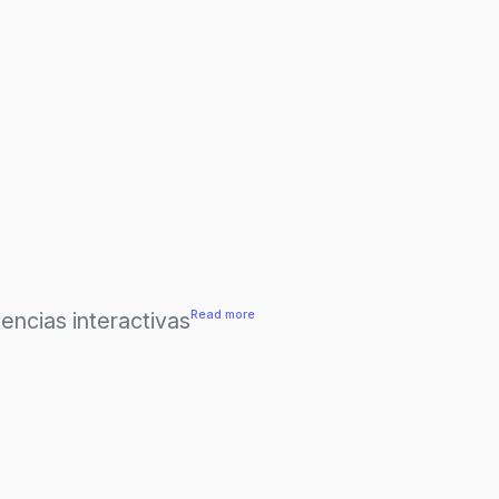
:
Read more
encias interactivas
Color-
move
detection