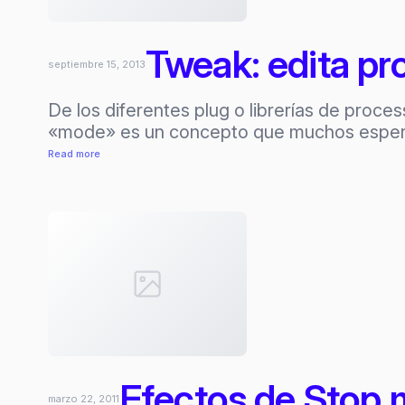
Tweak: edita pr
septiembre 15, 2013
De los diferentes plug o librerías de proce
«mode» es un concepto que muchos espe
:
Read more
Tweak:
edita
processing
en
tiempo
real
Efectos de Stop 
marzo 22, 2011