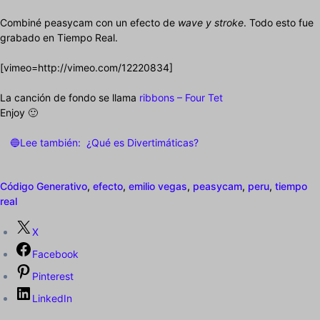
Combiné peasycam con un efecto de
wave y stroke
. Todo esto fue
grabado en Tiempo Real.
[vimeo=http://vimeo.com/12220834]
La canción de fondo se llama
ribbons – Four Tet
Enjoy 🙂
🔵Lee también:
¿Qué es Divertimáticas?
Código Generativo
,
efecto
,
emilio vegas
,
peasycam
,
peru
,
tiempo
real
X
Facebook
Pinterest
LinkedIn