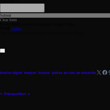
X
Fa
brecha digital
,
keepod
,
liveusb
,
países en vías de desarollo
← Previous
Next →