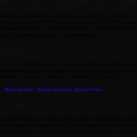
No es un discurso comunista, hippie o hipster
Desear que las personas sean felices por igual no es comunismo es
básicos, desde New York hasta un pueblo pequeño de África. Quizá 
de agua, electricidad y de alumbrado público. Todas estas necesida
triunfar de manera espiritual y economicamente.
¿Qué hacer?
Aunque quisiéramos abarcar mucho es probable que estaríamos falla
innovación.
Es una de las misiones de esta comunidad, difundir la 
beneficio e inspire a los lectores a comenzar sus proyectos.
🔵Lee también:
Reducir la brecha digital en Peru
¿Por qué?
La brecha digital es un estado mundial. Más de 3 billones de perso
cómo manejar una computadora, tampoco saben que se puede estudiar
convencido que el Internet es una herramienta poderosa. Hace 5 años