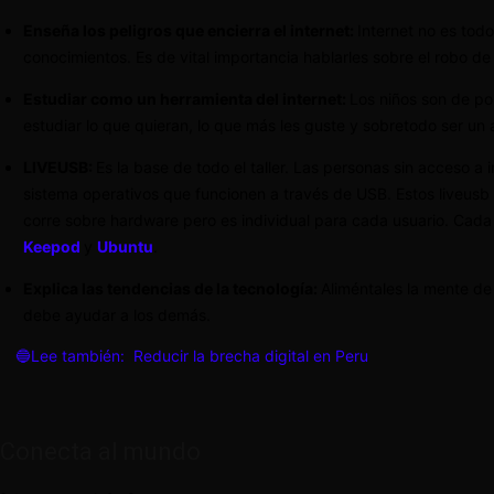
Enseña los peligros que encierra el internet:
Internet no es tod
conocimientos. Es de vital importancia hablarles sobre el robo d
Estudiar como un herramienta del internet:
Los niños son de po
estudiar lo que quieran, lo que más les guste y sobretodo ser un 
LIVEUSB:
Es la base de todo el taller. Las personas sin acceso 
sistema operativos que funcionen a través de USB. Estos liveusb t
corre sobre hardware pero es individual para cada usuario. Cada
Keepod
y
Ubuntu
.
Explica las tendencias de la tecnología:
Aliméntales la mente de
debe ayudar a los demás.
🔵Lee también:
Reducir la brecha digital en Peru
Conecta al mundo