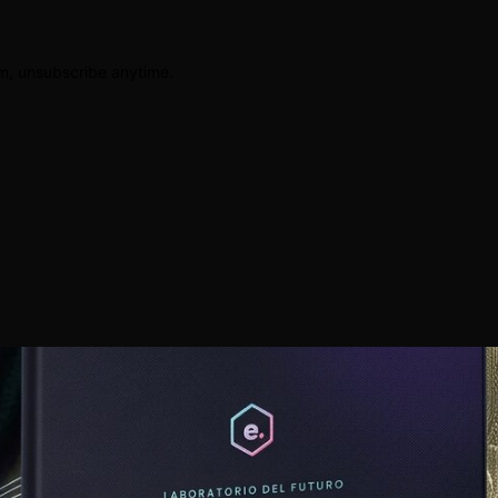
am, unsubscribe anytime.