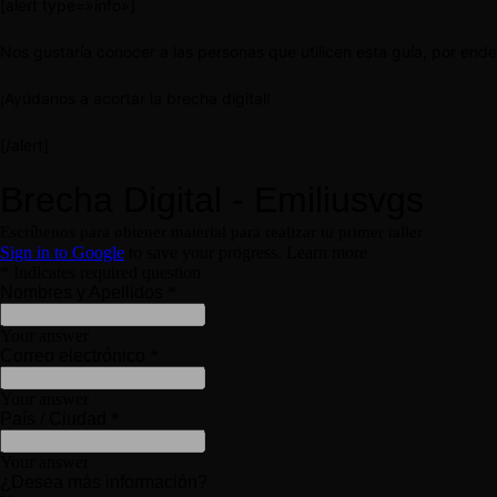
[alert type=»info»]
Nos gustaría conocer a las personas que utilicen esta guía, por end
¡Ayúdanos a acortar la brecha digital!
[/alert]