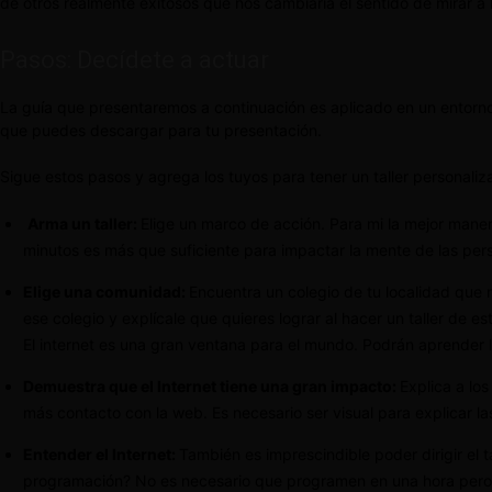
de otros realmente exitosos que nos cambiaría el sentido de mirar 
Pasos: Decídete a actuar
La guía que presentaremos a continuación es aplicado en un entorno 
que puedes descargar para tu presentación.
Sigue estos pasos y agrega los tuyos para tener un taller personaliz
Arma un taller:
Elige un marco de acción. Para mi la mejor maner
minutos es más que suficiente para impactar la mente de las per
Elige una comunidad:
Encuentra un colegio de tu localidad que 
ese colegio y explícale que quieres lograr al hacer un taller de 
El internet es una gran ventana para el mundo. Podrán aprender l
Demuestra que el Internet tiene una gran impacto:
Explica a los
más contacto con la web. Es necesario ser visual para explicar l
Entender el Internet:
También es imprescindible poder dirigir el 
programación? No es necesario que programen en una hora pero