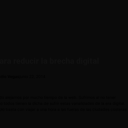
ara reducir la brecha digital
ilio Vegas
junio 22, 2014
ado alejarnos por mucho tiempo de la web. Sufrimos al no tener
todos tienen la dicha de sufrir estas vanalidades de la era digital.
olo basta con viajar a una hora a las fueras de las ciudades costeras