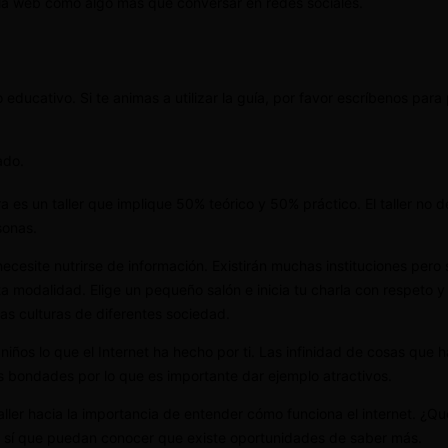
a la web como algo más que conversar en redes sociales.
educativo. Si te animas a utilizar la guía, por favor escríbenos par
ado.
a es un taller que implique 50% teórico y 50% práctico. El taller no
sonas.
necesite nutrirse de información. Existirán muchas instituciones per
esta modalidad. Elige un pequeño salón e inicia tu charla con respet
as culturas de diferentes sociedad.
 niños lo que el Internet ha hecho por ti. Las infinidad de cosas que 
as bondades por lo que es importante dar ejemplo atractivos.
taller hacia la importancia de entender cómo funciona el internet. ¿
 sí que puedan conocer que existe oportunidades de saber más.