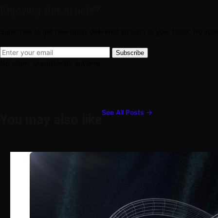
Enjoying this article?
Subscribe to get new posts delivered straight to your inbox. No sp
Subscribe
No spam. Unsubscribe anytime.
See All Posts →
You may also like