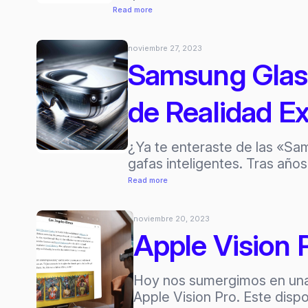
:
Read more
Varjo
lanza
noviembre 27, 2023
un
Samsung Glass
headset
de
de Realidad E
Realidad
Mixta
XR-
¿Ya te enteraste de las «Sa
4
gafas inteligentes. Tras añ
:
Read more
Samsung
Glasses:
noviembre 20, 2023
¿La
Apple Vision 
nueva
revolución
Hoy nos sumergimos en una 
en
Apple Vision Pro. Este dispo
tecnología