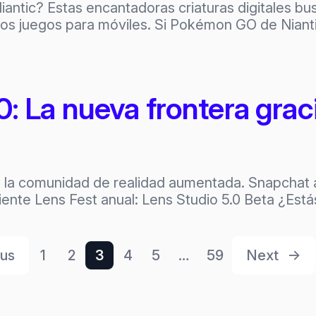
iantic? Estas encantadoras criaturas digitales b
los juegos para móviles. Si Pokémon GO de Nian
0: La nueva frontera grac
da la comunidad de realidad aumentada. Snapchat
iente Lens Fest anual: Lens Studio 5.0 Beta ¿Está
ous
1
2
3
4
5
…
59
Next
→