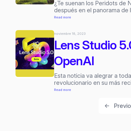
Combinación
¿Te suenan los Peridots de N
perfecta?
después en el panorama de 
:
Read more
IA
Generativa:
noviembre 18, 2023
La
Lens Studio 5.
clave
en
OpenAI
la
Evolución
de
Esta noticia va alegrar a to
los
revolucionario en su más rec
Peridots
:
Read more
de
Lens
Niantic
Studio
←
Previ
5.0:
La
nueva