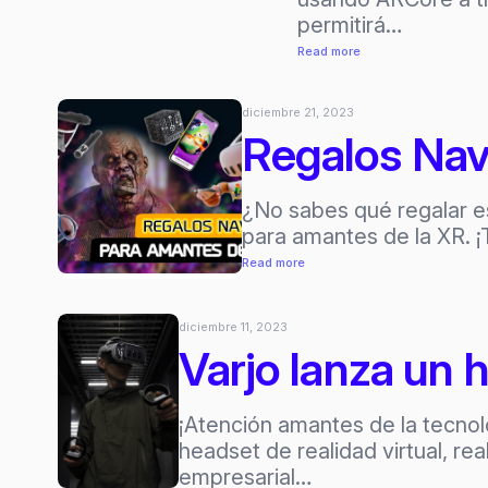
permitirá…
:
Read more
10
recursos
diciembre 21, 2023
para
Regalos Nav
aprender
sobre
¿No sabes qué regalar e
la
para amantes de la XR. 
realidad
aumentada
:
Read more
y
Regalos
realidad
Navideños
diciembre 11, 2023
virtual
para
Varjo lanza un 
amantes
de
la
¡Atención amantes de la tecnol
XR
headset de realidad virtual, r
empresarial…