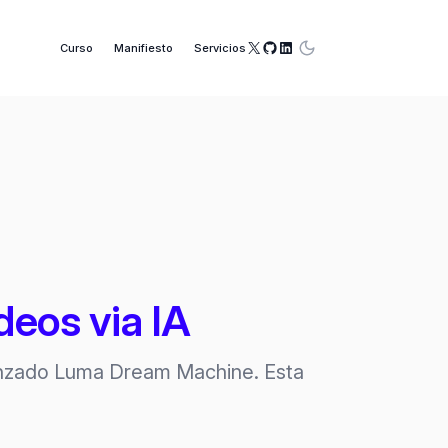
X
GitHub
LinkedIn
Curso
Manifiesto
Servicios
eos via IA
lanzado Luma Dream Machine. Esta