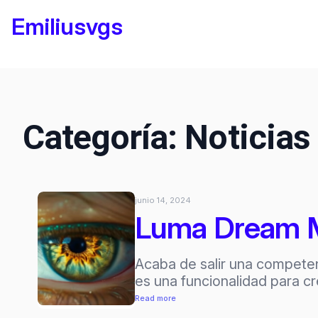
Saltar
Emiliusvgs
al
contenido
Categoría:
Noticias
junio 14, 2024
Luma Dream Ma
Acaba de salir una compete
es una funcionalidad para c
:
Read more
Luma