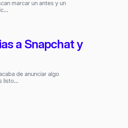
uscan marcar un antes y un
tic…
ias a Snapchat y
 acaba de anunciar algo
s listo…