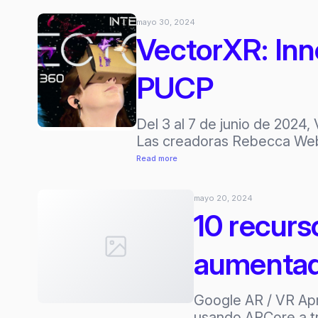
Dream
mayo 30, 2024
Machine
VectorXR: Inn
–
Creación
PUCP
de
videos
via
Del 3 al 7 de junio de 2024,
IA
Las creadoras Rebecca Web
:
Read more
VectorXR:
Innovación
mayo 20, 2024
en
10 recurs
Danza
y
aumentada
Tecnología
en
la
Google AR / VR Ap
PUCP
usando ARCore a tr