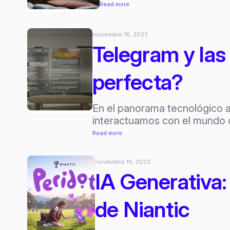
de
:
Read more
Realidad
Apple
Extendida?
Vision
noviembre 18, 2023
Pro
Telegram y las
se
retrasa
perfecta?
hasta
marzo
2024
En el panorama tecnológico a
interactuamos con el mundo di
:
Read more
Telegram
y
noviembre 18, 2023
las
IA Generativa:
Apple
Vision
de Niantic
Pro:
¿Una