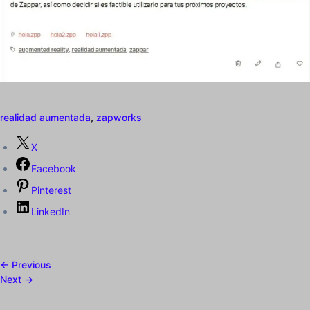
realidad aumentada
,
zapworks
X
Facebook
Pinterest
LinkedIn
← Previous
Next →