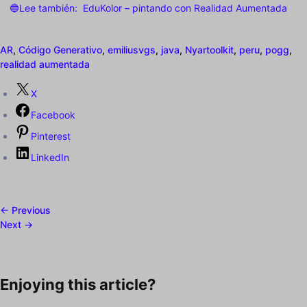
🔵Lee también:
EduKolor – pintando con Realidad Aumentada
AR
,
Código Generativo
,
emiliusvgs
,
java
,
Nyartoolkit
,
peru
,
pogg
,
realidad aumentada
X
Facebook
Pinterest
LinkedIn
← Previous
Next →
Enjoying this article?