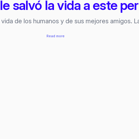
e salvó la vida a este pe
e vida de los humanos y de sus mejores amigos. L
:
Read more
La
impresora
3D
le
salvó
la
vida
a
este
perro
salchicha