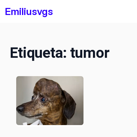
Saltar
Emiliusvgs
al
contenido
Etiqueta:
tumor