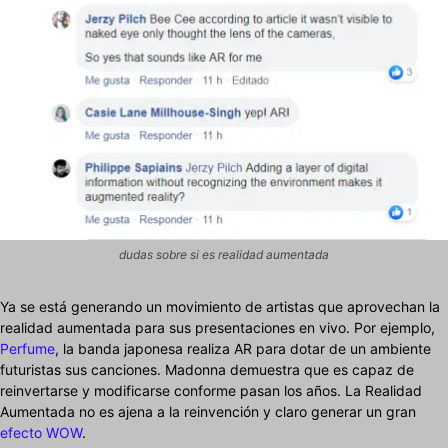
dudas sobre si es realidad aumentada
Ya se está generando un movimiento de artistas que aprovechan la
realidad aumentada para sus presentaciones en vivo. Por ejemplo,
Perfume
, la banda japonesa realiza AR para dotar de un ambiente
futuristas sus canciones. Madonna demuestra que es capaz de
reinvertarse y modificarse conforme pasan los años. La Realidad
Aumentada no es ajena a la reinvención y claro generar un gran
efecto WOW
.