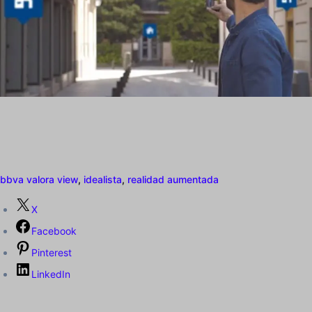
bbva valora view
,
idealista
,
realidad aumentada
X
Facebook
Pinterest
LinkedIn