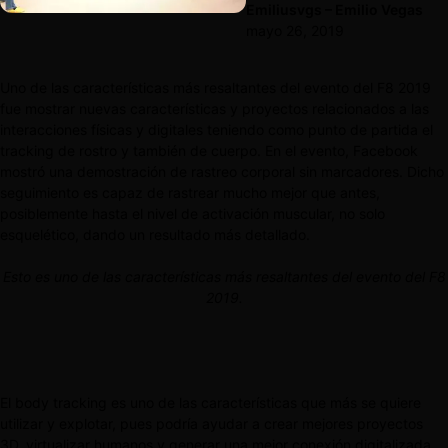
Emiliusvgs – Emilio Vegas
mayo 26, 2019
Uno de las características más resaltantes del evento del F8 2019
fue mostrar nuevas características y proyectos relacionados a las
interacciones físicas y digitales teniendo como punto de partida el
tracking de rostro y también de cuerpo. En el evento, Facebook
mostró una demostración de rastreo corporal sin marcadores. Dicho
seguimiento es capaz de rastrear mucho mejor que antes,
posiblemente hasta el nivel de activación muscular, no solo
esquelético, dando un resultado más detallado.
Esto es uno de las características más resaltantes del evento del F8
2019.
El body tracking es uno de las características que más se quiere
utilizar y explotar, pues podría ayudar a crear mejores proyectos
3D, virtualizar humanos y generar una mejor conexión digitalizada.