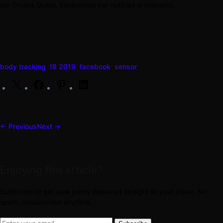
del Oculus Quest. Esperemos ver noticias al respecto.
body tracking
,
f8 2019
,
facebook
,
sensor
X
Facebook
Pinterest
LinkedIn
← Previous
Next →
Enjoying this article?
Subscribe to get new posts delivered straight to your inbox. No
spam, unsubscribe anytime.