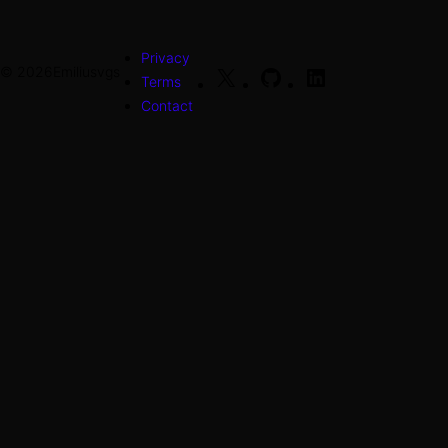
Privacy
© 2026
Emiliusvgs
X
GitHub
LinkedIn
Terms
Contact