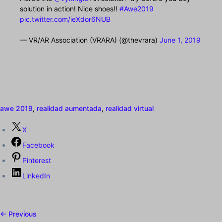
solution in action! Nice shoes!!
#Awe2019
pic.twitter.com/ieXdor6NUB
— VR/AR Association (VRARA) (@thevrara)
June 1, 2019
awe 2019
,
realidad aumentada
,
realidad virtual
X
Facebook
Pinterest
LinkedIn
← Previous