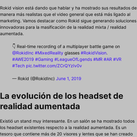
Rokid vision está dando que hablar y ha mostrado sus resultados de
manera más realistas que el video general que está más ligado al
marketing. Vamos destacar como Rokid sigue generando soluciones
innovadoras para la masificación de la realidad mixta / realidad
aumentada.
👇 Real-time recording of a multiplayer battle game on
@RokidInc
#MixedReality
glasses
#RokidVision
.
#AWE2019
#Gaming
#LeagueOfLgends
#MR
#AR
#VR
#Tech
pic.twitter.com/ZCrQYzIv0v
— Rokid (@RokidInc)
June 1, 2019
La evolución de los headset de
realidad aumentada
Existió un stand muy interesante. En un salón se ha mostrado todos
los headset existentes respecto a la realidad aumentada. Es un
tesoro que contiene más de 20 visores y lentes que se han creado