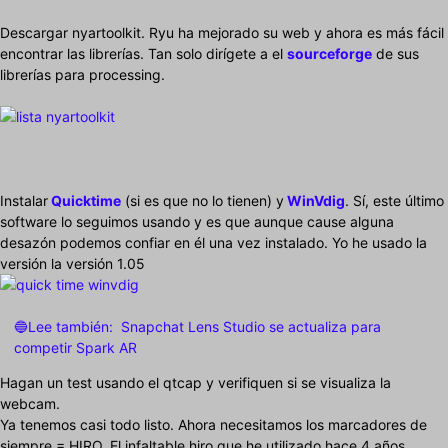
Descargar nyartoolkit. Ryu ha mejorado su web y ahora es más fácil
encontrar las librerías. Tan solo dirígete a el
sourceforge
de sus
librerías para processing.
Instalar
Quicktime
(si es que no lo tienen) y
WinVdig
. Sí, este último
software lo seguimos usando y es que aunque cause alguna
desazón podemos confiar en él una vez instalado. Yo he usado la
versión la versión 1.05
🔵Lee también:
Snapchat Lens Studio se actualiza para
competir Spark AR
Hagan un test usando el qtcap y verifiquen si se visualiza la
webcam.
Ya tenemos casi todo listo. Ahora necesitamos los marcadores de
siempre = HIRO. El infaltable hiro que he utilizado hace 4 años.