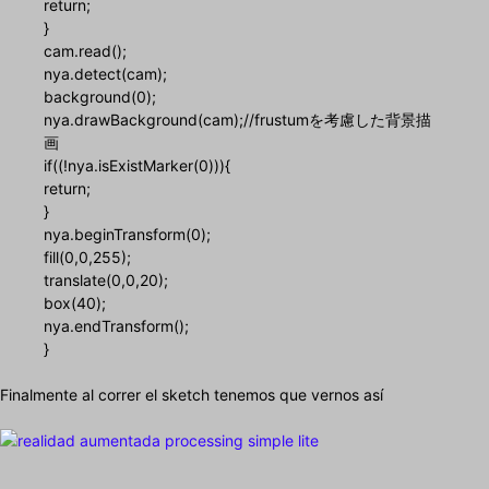
return;
}
cam.read();
nya.detect(cam);
background(0);
nya.drawBackground(cam);//frustumを考慮した背景描
画
if((!nya.isExistMarker(0))){
return;
}
nya.beginTransform(0);
fill(0,0,255);
translate(0,0,20);
box(40);
nya.endTransform();
}
Finalmente al correr el sketch tenemos que vernos así