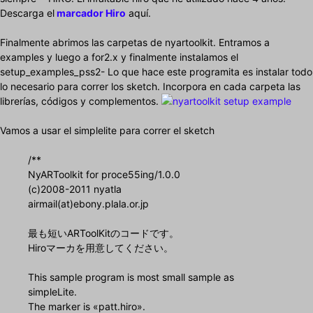
Descarga el
marcador Hiro
aquí.
Finalmente abrimos las carpetas de nyartoolkit. Entramos a
examples y luego a for2.x y finalmente instalamos el
setup_examples_pss2- Lo que hace este programita es instalar todo
lo necesario para correr los sketch. Incorpora en cada carpeta las
librerías, códigos y complementos.
Vamos a usar el simplelite para correr el sketch
/**
NyARToolkit for proce55ing/1.0.0
(c)2008-2011 nyatla
airmail(at)ebony.plala.or.jp
最も短いARToolKitのコードです。
Hiroマーカを用意してください。
This sample program is most small sample as
simpleLite.
The marker is «patt.hiro».