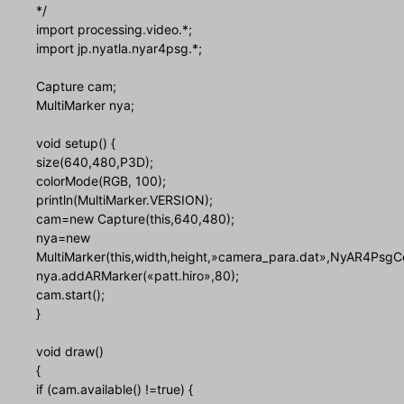
*/
import processing.video.*;
import jp.nyatla.nyar4psg.*;
Capture cam;
MultiMarker nya;
void setup() {
size(640,480,P3D);
colorMode(RGB, 100);
println(MultiMarker.VERSION);
cam=new Capture(this,640,480);
nya=new
MultiMarker(this,width,height,»camera_para.dat»,NyAR4Psg
nya.addARMarker(«patt.hiro»,80);
cam.start();
}
void draw()
{
if (cam.available() !=true) {