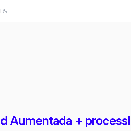
ub
nkedIn
8
idad Aumentada + process