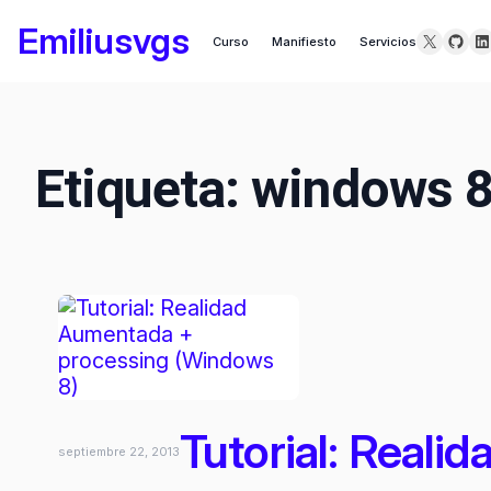
Saltar
Emiliusvgs
X
GitH
Li
Curso
Manifiesto
Servicios
al
contenido
Etiqueta:
windows 
Tutorial: Real
septiembre 22, 2013