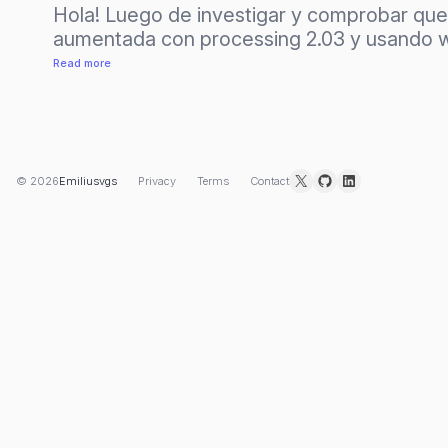
Hola! Luego de investigar y comprobar que o
aumentada con processing 2.03 y usando 
:
Read more
Tutorial:
Realidad
Aumentada
+
X
GitHub
LinkedIn
© 2026
Emiliusvgs
Privacy
Terms
Contact
processing
(Windows
8)