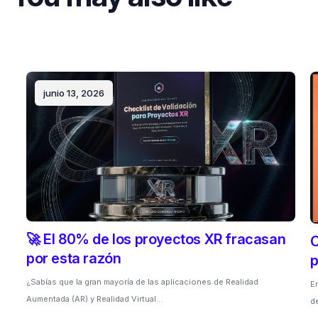
junio 13, 2026
🚀 El 80% de los proyectos XR fracasan
C
por esta razón
p
¿Sabías que la gran mayoría de las aplicaciones de Realidad
En
Aumentada (AR) y Realidad Virtual…
d