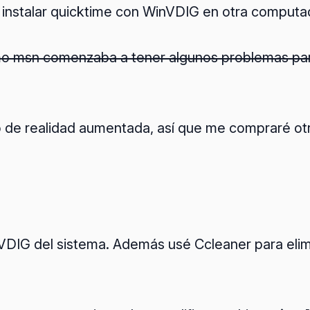
 instalar quicktime con WinVDIG en otra computa
o msn comenzaba a tener algunos problemas par
 de realidad aumentada, así que me compraré ot
IG del sistema. Además usé Ccleaner para elimina