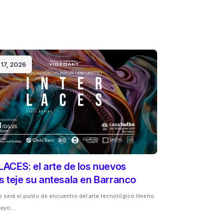
17, 2026
ACES: el arte de los nuevos
 teje su antesala en Barranco
 será el punto de encuentro del arte tecnológico limeño
 mayo…