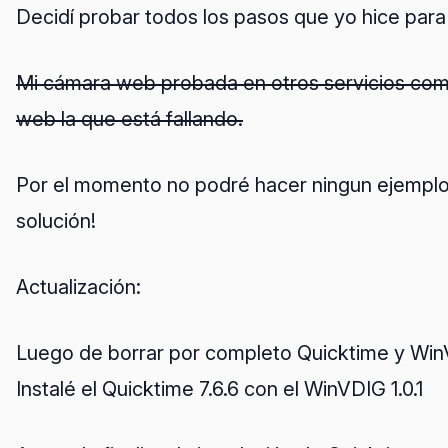
Decidí probar todos los pasos que yo hice para
Mi cámara web probada en otros servicios com
web la que está fallando.
Por el momento no podré hacer ningun ejemplo
solución!
Actualización:
Luego de borrar por completo Quicktime y WinVD
Instalé el Quicktime 7.6.6 con el WinVDIG 1.0.1