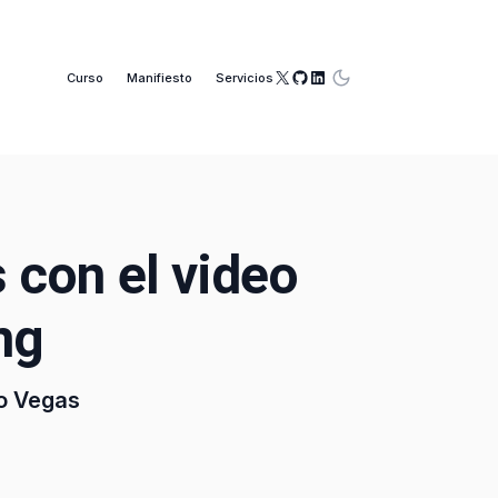
X
GitHub
LinkedIn
Curso
Manifiesto
Servicios
 con el video
ng
io Vegas