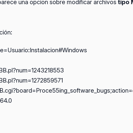
 aparece una opcion sobre modificar archivos
tipo
ción:
itle=Usuario:Instalacion#Windows
YaBB.pl?num=1243218553
YaBB.pl?num=1272859571
aBB.cgi?board=Proce55ing_software_bugs;action
364.0