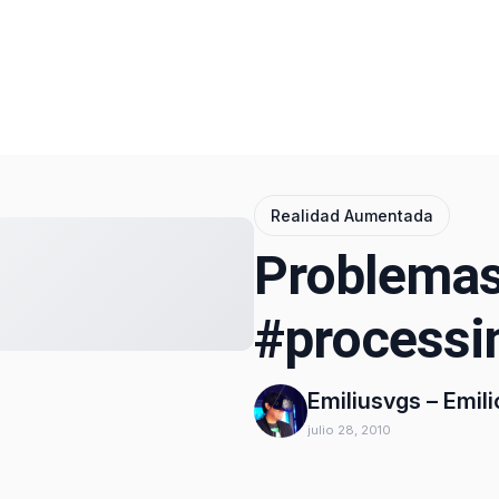
Realidad Aumentada
Problemas
#processi
Emiliusvgs – Emil
julio 28, 2010