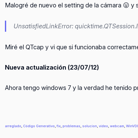
Malogré de nuevo el setting de la cámara 😛 y 
UnsatisfiedLinkError: quicktime.QTSession.I
Miré el QTcap y vi que si funcionaba correctamen
Nueva actualización (23/07/12)
Ahora tengo windows 7 y la verdad he tenido pr
arreglado
, 
Código Generativo
, 
fix
, 
problemas
, 
solucion
, 
video
, 
webcam
, 
WinVD