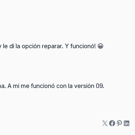
le dí la opción reparar. Y funcionó! 😀
. A mi me funcionó con la versión 09.
X
Facebo
Pinter
Lin