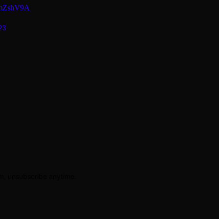
KgmZshV9A
23
am, unsubscribe anytime.