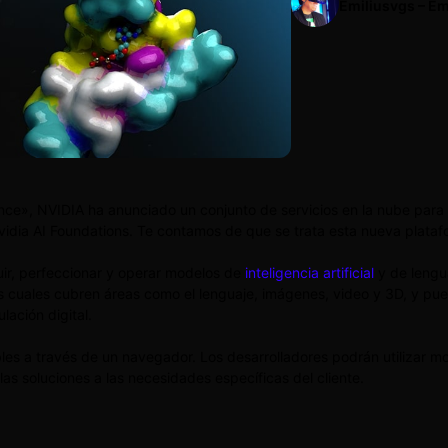
Emiliusvgs – Em
», NVIDIA ha anunciado un conjunto de servicios en la nube para impu
Nvidia AI Foundations. Te contamos de que se trata esta nueva plat
uir, perfeccionar y operar modelos de
inteligencia artificial
y de lengu
as cuales cubren áreas como el lenguaje, imágenes, video y 3D, y pued
lación digital.
les a través de un navegador. Los desarrolladores podrán utilizar mo
s soluciones a las necesidades específicas del cliente.