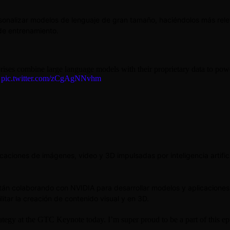
rsonalizar modelos de lenguaje de gran tamaño, haciéndolos más rel
de entrenamiento.
ses combine large language models with their proprietary data to powe
pic.twitter.com/zCgAgNNvhm
icaciones de imágenes, video y 3D impulsadas por inteligencia artific
tán colaborando con NVIDIA para desarrollar modelos y aplicaciones 
litar la creación de contenido visual y en 3D.
ategy at the GTC Keynote today. I’m super proud to be a part of this e