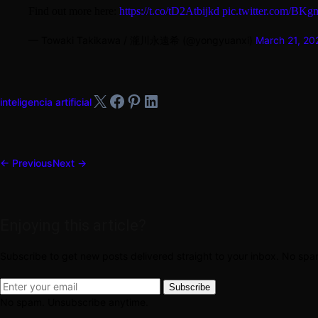
Find out more here:
https://t.co/tD2Atbijkd
pic.twitter.com/B
— Towaki Takikawa / 瀧川永遠希 (@yongyuanxi)
March 21, 20
X
Facebook
Pinterest
LinkedIn
inteligencia artificial
← Previous
Next →
Enjoying this article?
Subscribe to get new posts delivered straight to your inbox. No sp
Subscribe
No spam. Unsubscribe anytime.