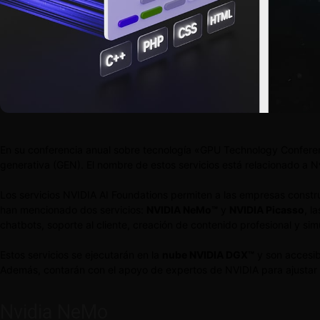
En su conferencia anual sobre tecnología «GPU Technology Conference
generativa (GEN). El nombre de estos servicios está relacionado a 
Los servicios NVIDIA AI Foundations permiten a las empresas constr
han mencionado dos servicios:
NVIDIA NeMo™
y
NVIDIA Picasso
, l
chatbots, soporte al cliente, creación de contenido profesional y simu
Estos servicios se ejecutarán en la
nube NVIDIA DGX™
y son accesib
Además, contarán con el apoyo de expertos de NVIDIA para ajustar la
Nvidia NeMo