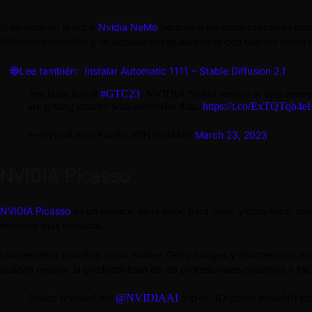
El servicio en la nube
Nvidia NeMo
permite a los desarrolladores pe
diferentes tamaños y se actualizan regularmente con nuevos datos 
🔵Lee también:
Instalar Automatic 1111 – Stable Diffusion 2.1
Just launched at
#GTC23
, NVIDIA NeMo service to help enterpri
are getting smarter with enterprise data.
https://t.co/ExTQTqh4eI
— NVIDIA Asia Pacific (@NVIDIAAP)
March 23, 2023
NVIDIA Picasso
NVIDIA Picasso
es un servicio en la nube para crear y desplegar apl
modelos más robustos.
Líderes de la industria como Adobe, Getty Images y Shutterstock es
buscan mejorar la productividad de los profesionales creativos y faci
Jensen revealed the
@NVIDIAAI
text-to-3D (mesh models!) str