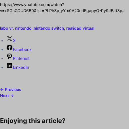
https://www.youtube.com/watch?
v=xSGhGDUD6B0&list=PLPh3p_yYrx0A20ndEgapyQ-Py9JBJt3pJ
labo vr
,
nintendo
,
nintendo switch
,
realidad virtual
X
Facebook
Pinterest
LinkedIn
← Previous
Next →
Enjoying this article?