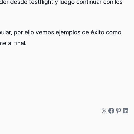
er desde testflight y luego continuar con los
ular, por ello vemos ejemplos de éxito como
 al final.
X
Facebo
Pinter
Lin