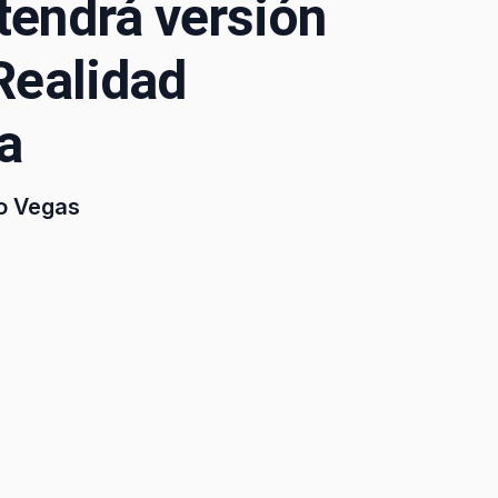
tendrá versión
 Realidad
a
io Vegas