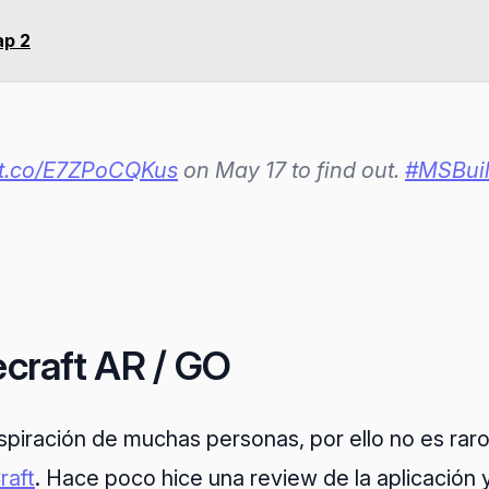
ap 2
//t.co/E7ZPoCQKus
on May 17 to find out.
#MSBui
ecraft AR / GO
inspiración de muchas personas, por ello no es rar
raft
. Hace poco hice una review de la aplicació