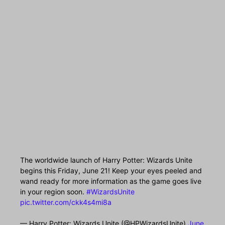
The worldwide launch of Harry Potter: Wizards Unite
begins this Friday, June 21! Keep your eyes peeled and
wand ready for more information as the game goes live
in your region soon.
#WizardsUnite
pic.twitter.com/ckk4s4mi8a
— Harry Potter: Wizards Unite (@HPWizardsUnite)
June