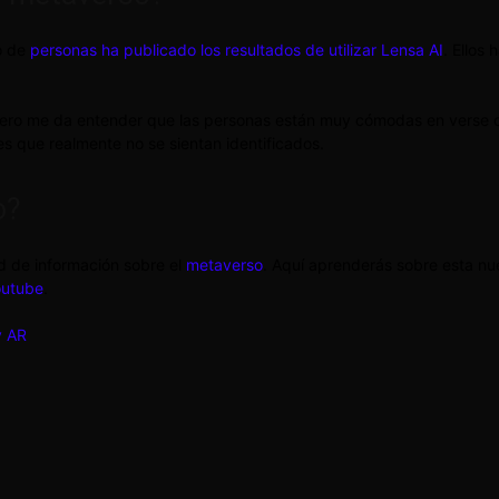
o de
personas ha publicado los resultados de utilizar Lensa AI
. Ellos
ro me da entender que las personas están muy cómodas en verse con 
es que realmente no se sientan identificados.
o?
d de información sobre el
metaverso
. Aquí aprenderás sobre esta nue
outube
.
y AR