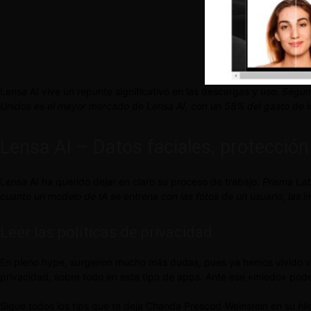
Lensa AI vive un repunte significativo en las descargas y uso.
Según 
Unidos es el mayor mercado de Lensa AI, con un 58% del gasto de l
Lensa AI – Datos faciales, protecció
Lensa AI ha querido dejar en claro su proceso de trabajo:
Prisma Lab
cuanto un modelo de IA se entrena con las fotos de un usuario, las
Leer las políticas de privacidad
En pleno hype, surgieron mucho más dudas, pues ya hemos vivido vari
privacidad, sobre todo en este tipo de apps. Ante ese «miedo» pode
Sigue todos los tips que te deja Chanda Prescod-Weinstein en su hilo