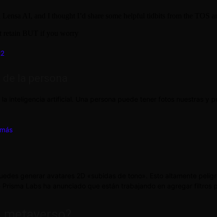
 Lensa AI, and I thought I’d share some helpful tidbits from the TOS a
ot retain BUT if you worry
22
 de la persona
inteligencia artificial. Una persona puede tener fotos nuestras y p
 más
puedes generar avatares 2D «subidas de tono». Esto altamente pelig
 Prisma Labs ha anunciado que están trabajando en agregar filtros 
l metaverso?