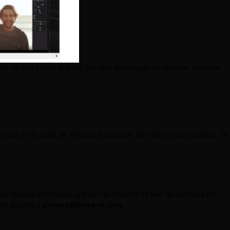
ces, un 631% más que las 219.000 descargas de octubre. Estados
ervicios en la nube de AWS para procesar las fotos de los usuarios. En
e manera incorrecta, por eso es importante leer las políticas de
es escribir a
privacy@lensa-ai.com
.