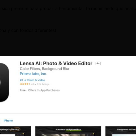
versión premium para probar la herramienta. Te recomiendo que analic
ona y con fondos diferentes)