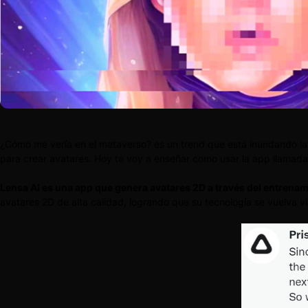
¿Cómo me vería en el metaverso? es un trend que está inundando las r
para crear avatares. Hoy te voy a enseñar como usar la app llamada 
Lensa AI es una app que genera avatares 2D a través del entrenam
avatares 2D de alta calidad, logrando que su tecnología se vuelva vi