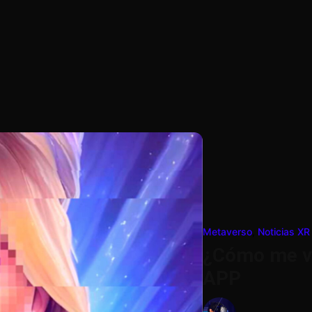
Metaverso
,
Noticias XR
¿Cómo me ve
APP