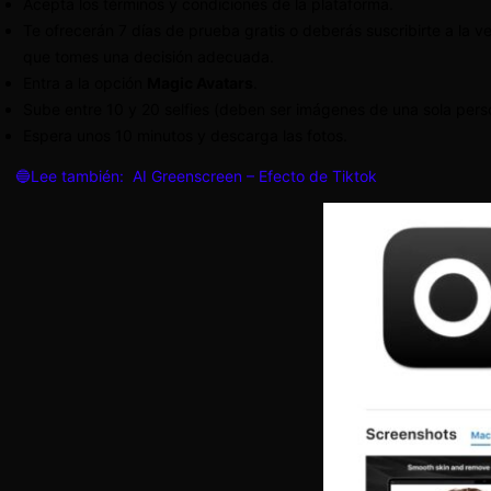
Acepta los términos y condiciones de la plataforma.
Te ofrecerán 7 días de prueba gratis o deberás suscribirte a la 
que tomes una decisión adecuada.
Entra a la opción
Magic Avatars
.
Sube entre 10 y 20 selfies (deben ser imágenes de una sola pers
Espera unos 10 minutos y descarga las fotos.
🔵Lee también:
AI Greenscreen – Efecto de Tiktok