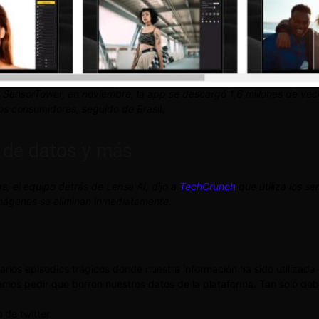
SensorTower, en noviembre, la app se descargó 1,6 millones de ve
os consumidores, seguido de Brasil
.
n de datos y más
s, el equipo detrás de Lensa AI, dijo a
TechCrunch
que utiliza los s
 imágenes se eliminan inmediatamente.
os episodios trágicos donde nuestra información ha sido utilizada d
mos pedir que borren nuestros datos de la plataforma. Tan solo deb
 de twitter.