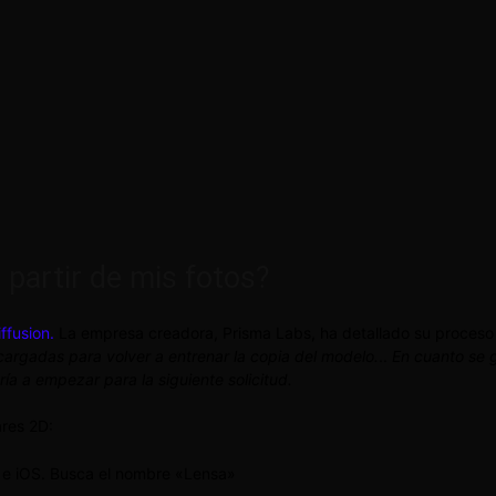
partir de mis fotos?
ffusion.
La empresa creadora, Prisma Labs, ha detallado su proceso 
argadas para volver a entrenar la copia del modelo.
..
En cuanto se g
a a empezar para la siguiente solicitud.
ares 2D:
d e iOS. Busca el nombre «Lensa»