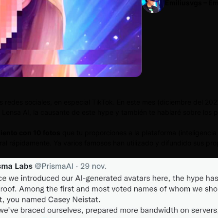
Emiliusvgs – Em
edes sociales, en especial TikTok. En este mes (diciembre del 2022) 
Lensa AI, la causante de este hype y también te hablaré sobre los p
iento con 10 fotos
que tu proporciones a la plataforma (inteligencia
ral rápidamente. Ya varios famosos han utilizado y difundido sus pro