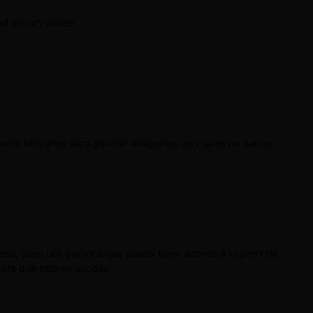
nd privacy notice:
uede utilizarlas para generar imágenes, las cuales no damos
roso, pues una persona que pueda tener acceso a tu perfil de
para que esto no suceda.