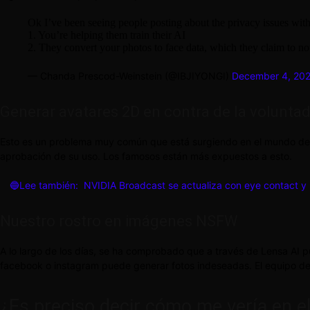
Ok I’ve been seeing people posting about the privacy issues with
1. You’re helping them train their AI
2. They convert your photos to face data, which they claim to n
— Chanda Prescod-Weinstein (@IBJIYONGI)
December 4, 20
Generar avatares 2D en contra de la voluntad
Esto es un problema muy común que está surgiendo en el mundo de la 
aprobación de su uso. Los famosos están más expuestos a esto.
🔵Lee también:
NVIDIA Broadcast se actualiza con eye contact y
Nuestro rostro en imágenes NSFW
A lo largo de los días, se ha comprobado que a través de Lensa AI 
facebook o instagram puede generar fotos indeseadas. El equipo de
¿Es preciso decir cómo me vería en e