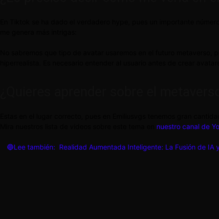
En Tiktok se ha dado el verdadero hype, pues un importante númer
me genera más intrigas:
No sabremos que tipo de avatar usaremos en el futuro metaverso, pe
hiperrealista. Es necesario entender al usuario antes de crear avatar
¿Quieres aprender sobre el metavers
Estas en el lugar correcto, pues en Emiliusvgs tenemos gran cantida
Mira nuestros lista de videos sobre este tema en
nuestro canal de Y
🔵Lee también:
Realidad Aumentada Inteligente: La Fusión de IA 