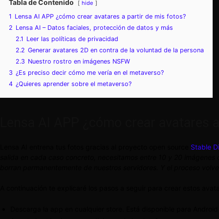
Tabla de Contenido
hide
1
Lensa AI APP ¿cómo crear avatares a partir de mis fotos?
2
Lensa AI – Datos faciales, protección de datos y más
2.1
Leer las políticas de privacidad
2.2
Generar avatares 2D en contra de la voluntad de la persona
2.3
Nuestro rostro en imágenes NSFW
3
¿Es preciso decir cómo me vería en el metaverso?
4
¿Quieres aprender sobre el metaverso?
Lensa AI APP ¿cómo crear avatares a 
Lensa AI entrena tus fotos gracias al proyecto open source
Stable Di
salida en cada caso concreto, necesitamos entre 10 y 20 imágenes c
borran permanentemente de nuestros servidores. Y el proceso volverí
A continuación te explicaré los pasos a seguir para crear estos avat
Descarga la app en cualquier store. Está disponible para Androi