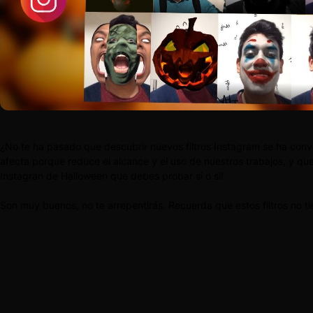
¿No te ha pasado que descubrir nuevos filtros Instagram se ha conve
afecta porque reduce el alcance y el uso de nuestros trabajos, y que n
Instagran de Halloween que debes probar si o si!
Son muy buenos, no te arrepentirás. Recuerda que estos filtros no t