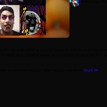
Emiliusvgs – Em
rtido una tarea difícil? Al parecer Facebook está haciendo algunas 
i hablar de los usuarios finales. En conclusión: nuestros filtros no ti
ienen un orden. Es aleatorio. Están hechos a través de
Spark AR
.