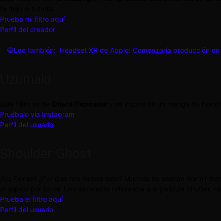
te dejo el tutorial.
Prueba mi filtro aquí
.
Perfil del creador
🔵Lee también:
Headset XR de Apple: Comenzaría producción en
Uzumaki
Este filtro es de
Ольга Пирожок
y se inspiró en un manga de horror
Pruébalo vía Instagram
.
Perfil del usuario
Shoulder Ghost
¡No Florian! ¿Por que nos hiciste esto? Muchos no podrán dormir tranq
al espejo por favor. Una excelente referencia a la pelicula Shutter, ci
Prueba el filtro aquí
.
Perfil del usuario