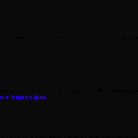
. El tiene una versión diferente del Drácula que estamos acostumbra
uy simples o no tan precisos, pero me gusta este filtro de
Anna Imper
zalo en Instagram ahora
.
tubre, uff por muy poquitoo ¿Cómo sería si el diablo te visita? pues e