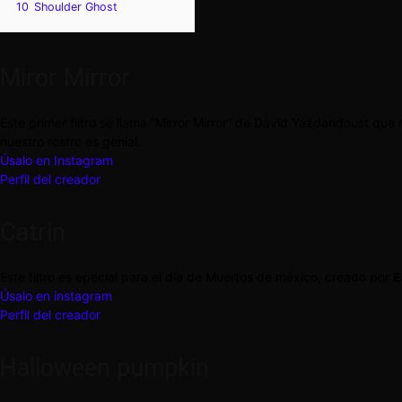
10
Shoulder Ghost
Miror Mirror
Este primer filtro se llama “Mirror Mirror” de David Yazdandoust que 
nuestro rostro es genial.
Úsalo en Instagram
Perfil del creador
Catrin
Este filtro es epecial para el día de Muertos de méxico, creado por
E
Úsalo en instagram
Perfil del creador
Halloween pumpkin