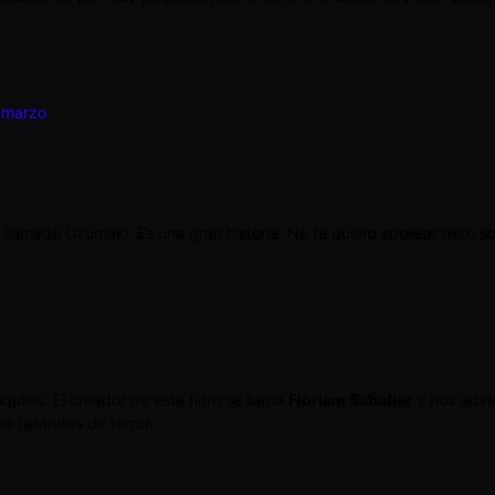
 marzo
 llamado Uzumaki. Es una gran historia. No te quiero
spoilear
pero so
uilos. El creador de este filtro se llama
Floriam Sabatier
y nos advie
ne tailandes de terror.