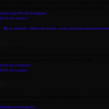
Ponte una calabaza en la cabeza y asusta a tus amigos gracias al fi
de una leyenda interesante de un granjero irlandés Jack-o-lantern y s
Úsalo este filtro en instagram
.
Perfil del creador
🔵Lee también:
Minecraft tendrá versión oficial de Realidad Aum
Exorcist
¿Te gusta el exorcista? Bueno este filtro es muy similar. El creador 
el audio que está un poco alto, y eso si que verdad asusta.
Úsalo en instagram
.
Perfil del creador
MJ
¡Esto es simplemente genial!
Kenichiro takamatsu
nos ha regalado e
Extraño mundo de Jack.
Utilízalo en Instagram
.