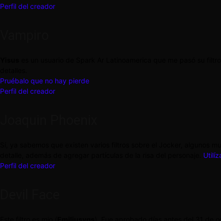
Perfil del creador
Vampiro
Yisus
es un usuario de Spark Ar Latinoamerica que me pasó su filtro
detalles.
Pruébalo que no hay pierde
Perfil del creador
Joaquin Phoenix
Sí, ya sabemos que existen varios filtros sobre el Jocker, algunos m
detalle, además de agregar partículas de la risa del personaje.
Utilí
Perfil del creador
Devil Face
Este filtro es mio (
Emiliusvgs
). Fue aprobado días antes del 31 de oc