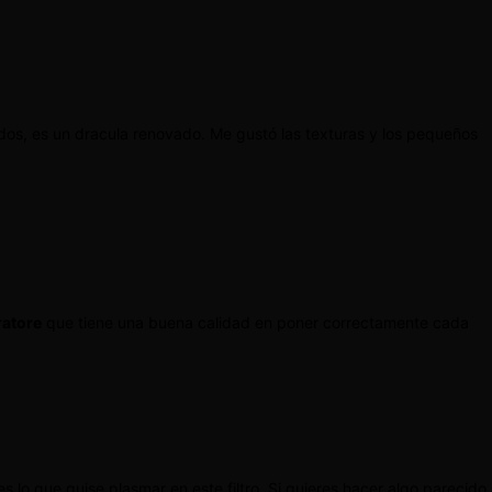
dos, es un dracula renovado. Me gustó las texturas y los pequeños
atore
que tiene una buena calidad en poner correctamente cada
s lo que quise plasmar en este filtro. Si quieres hacer algo parecido