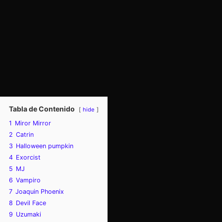
Tabla de Contenido
hide
1
Miror Mirror
2
Catrin
3
Halloween pumpkin
4
Exorcist
5
MJ
6
Vampiro
7
Joaquin Phoenix
8
Devil Face
9
Uzumaki