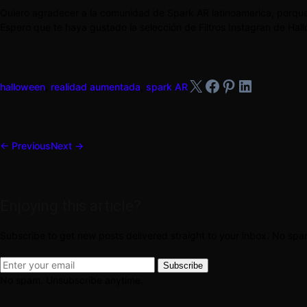
Quiero agradecer a la comunidad de Spark AR latinoamerica, porque 
Espero que te haya gustado la selección de Filtros Instagran de Hal
X
Facebook
Pinterest
LinkedIn
halloween
,
realidad aumentada
,
spark AR
← Previous
Next →
Enjoying this article?
Subscribe to get new posts delivered straight to your inbox. No sp
Subscribe
No spam. Unsubscribe anytime.