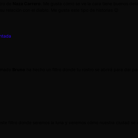
ltro de
Naza Carrero
. Me gusta cómo se ve la cara tiene buenos detal
u relación con el diablo. Me gusta este tipo de historias 😉
entada
llamado
Bruno
ha hecho un filtro donde tu rostro se abrirá para dar pa
ste filtro donde seremos la luna y veremos cómo nuestra ciudad se en