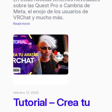
sobre las Quest Pro o Cambria de
Meta, el enojo de los usuarios de
VRChat y mucho más.
:
Read more
Noticias
XR
#
18
T2:
¿Se
viene
Quest
Pro?
¡VRChat
en
febrero 17, 2022
problemas
Tutorial – Crea tu
con
sus