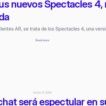
sus nuevos Spectacles 4,
ada
lentes AR, se trata de los Spectacles 4, una ver
:
Read more
Snapchat
desarrolla
sus
nuevos
Spectacles
4,
repotenciados
con
realidad
enero 17, 2019
aumentada
hat será espectular en s