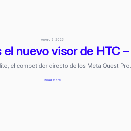
Panasonic,
se
lanzará
este
2023
enero 5, 2023
es el nuevo visor de HTC
ite, el competidor directo de los Meta Quest Pro
:
Read more
Vive
XR
Elite
es
el
nuevo
visor