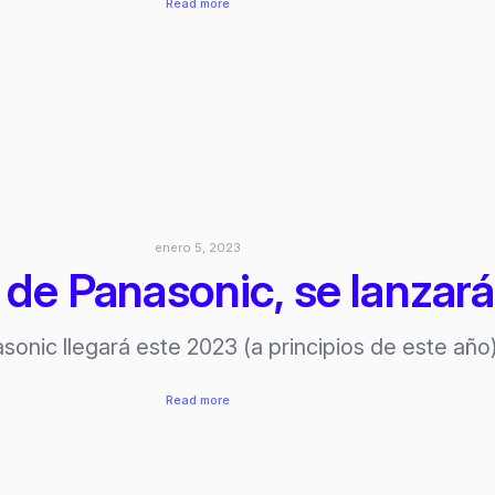
:
Read more
Somnium
VR1,
headset
modular,
fue
presentado
en
CES
2023
enero 5, 2023
de Panasonic, se lanzar
sonic llegará este 2023 (a principios de este añ
:
Read more
MeganeX,
visor
de