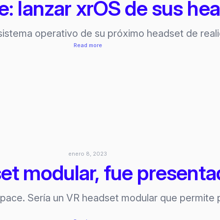
le: lanzar xrOS de sus h
 sistema operativo de su próximo headset de reali
:
Read more
Prioridad
de
Apple:
lanzar
xrOS
de
sus
headset
AR/
enero 8, 2023
VR
t modular, fue present
ace. Sería un VR headset modular que permite pe