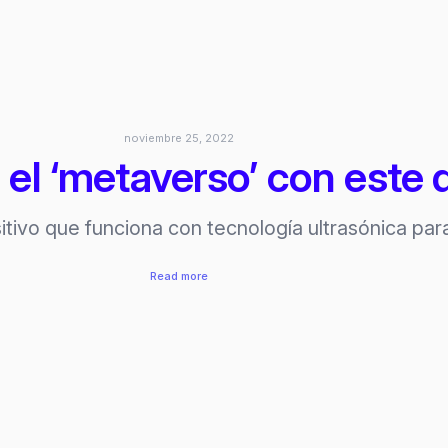
monstruos
en
realidad
virtual
noviembre 25, 2022
el ‘metaverso’ con este 
tivo que funciona con tecnología ultrasónica para
:
Read more
Emerge:
siente
el
‘metaverso’
con
este
dispositivo