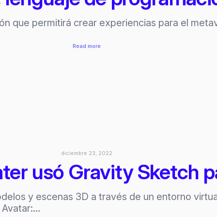
n que permitirá crear experiencias para el meta
:
Read more
Verse
de
Epic
Games,
lenguaje
de
programación
del
metaverso
diciembre 23, 2022
ter usó Gravity Sketch pa
odelos y escenas 3D a través de un entorno virtua
o Avatar:…