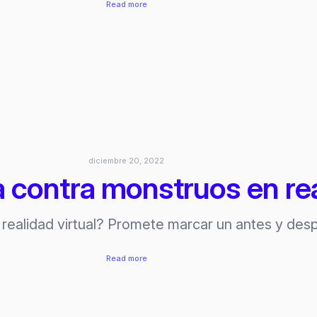
:
Read more
Avatar
The
way
of
water
usó
Gravity
Sketch
para
diciembre 20, 2022
su
contra monstruos en real
desarrollo
realidad virtual? Promete marcar un antes y de
:
Read more
Behemoth:
Lucha
contra