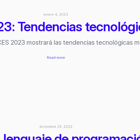
de
HTC
enero 4, 2023
–
3: Tendencias tecnológi
CES
2023
 CES 2023 mostrará las tendencias tecnológicas m
:
Read more
CES
2023:
Tendencias
tecnológicas
diciembre 25, 2022
 lenguaje de programaci