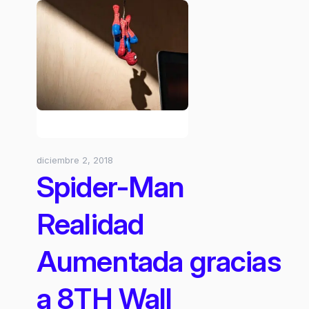
lanzaría
headset
AR
de
Marvel
diciembre 2, 2018
Spider-Man
Realidad
Aumentada gracias
a 8TH Wall