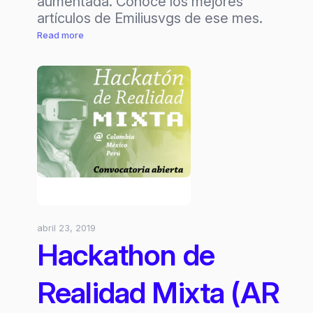
aumentada. Conoce los mejores
artículos de Emiliusvgs de ese mes.
:
Read more
Los
mejores
post
de
Abril
19
abril 23, 2019
Hackathon de
Realidad Mixta (AR