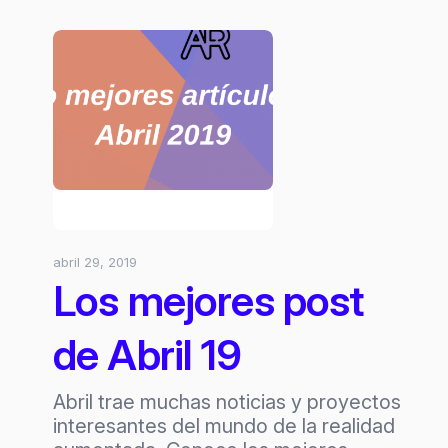
Hackathon
de
Realidad
Mixta
“Humboldt
y
las
Américas”
abril 29, 2019
Los mejores post
de Abril 19
Abril trae muchas noticias y proyectos
interesantes del mundo de la realidad