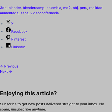
3ds
,
blender
,
blendercamp
,
colombia
,
md2
,
obj
,
peru
,
realidad
aumentada
,
sena
,
videoconfernecia
X
Facebook
Pinterest
LinkedIn
← Previous
Next →
Enjoying this article?
Subscribe to get new posts delivered straight to your inbox. No
spam, unsubscribe anytime.