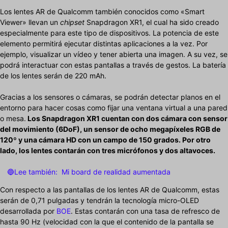
Los lentes AR de Qualcomm también conocidos como «Smart
Viewer» llevan un
chipset
Snapdragon XR1, el cual ha sido creado
especialmente para este tipo de dispositivos. La potencia de este
elemento permitirá ejecutar distintas aplicaciones a la vez. Por
ejemplo, visualizar un vídeo y tener abierta una imagen. A su vez, se
podrá interactuar con estas pantallas a través de gestos. La batería
de los lentes serán de 220 mAh.
Gracias a los sensores o cámaras, se podrán detectar planos en el
entorno para hacer cosas como fijar una ventana virtual a una pared
o mesa.
Los Snapdragon XR1 cuentan con dos cámara con sensor
del movimiento (6DoF), un sensor de ocho megapíxeles RGB de
120º y una cámara HD con un campo de 150 grados. Por otro
lado, los lentes contarán con tres micrófonos y dos altavoces.
🔵Lee también:
Mi board de realidad aumentada
Con respecto a las pantallas de los lentes AR de Qualcomm, estas
serán de 0,71 pulgadas y tendrán la tecnología micro-OLED
desarrollada por
BOE
. Estas contarán con una tasa de refresco de
hasta 90 Hz (velocidad con la que el contenido de la pantalla se