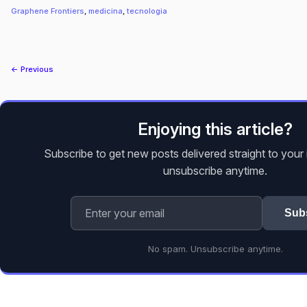
Graphene Frontiers
, 
medicina
, 
tecnologia
← Previous
Enjoying this article?
Subscribe to get new posts delivered straight to you
unsubscribe anytime.
Sub
No spam. Unsubscribe anytime.