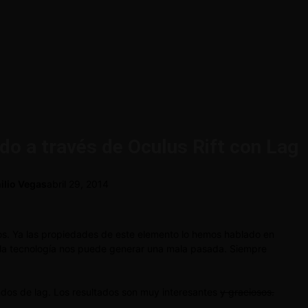
do a través de Oculus Rift con Lag
ilio Vegas
abril 29, 2014
gos. Ya las propiedades de este elemento lo hemos hablado en
n la tecnología nos puede generar una mala pasada. Siempre
undos de lag. Los resultados son muy interesantes
y graciosos.