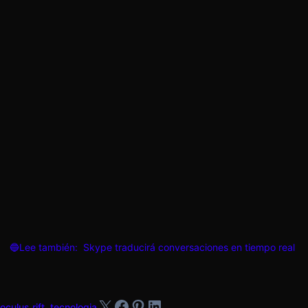
🔵Lee también:
Skype traducirá conversaciones en tiempo real
X
Facebook
Pinterest
LinkedIn
oculus rift
,
tecnologia