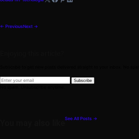
← Previous
Next →
Enjoying this article?
Subscribe to get new posts delivered straight to your inbox. No sp
Subscribe
No spam. Unsubscribe anytime.
See All Posts →
You may also like