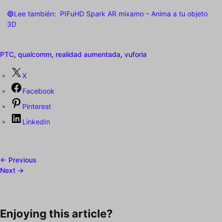
🔵Lee también:
PIFuHD Spark AR mixamo – Anima a tu objeto
3D
PTC
,
qualcomm
,
realidad aumentada
,
vuforia
X
Facebook
Pinterest
LinkedIn
← Previous
Next →
Enjoying this article?