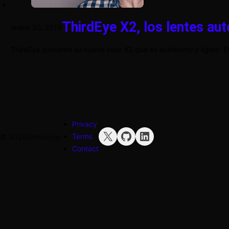
ThirdEye X2, los lentes a
enero 30, 2019
ThirdEye presenta su nuevo visor X2 que es autónomo y ligero. E
Privacy
X
GitHub
LinkedIn
Terms
© 2026
Emiliusvgs
Contact