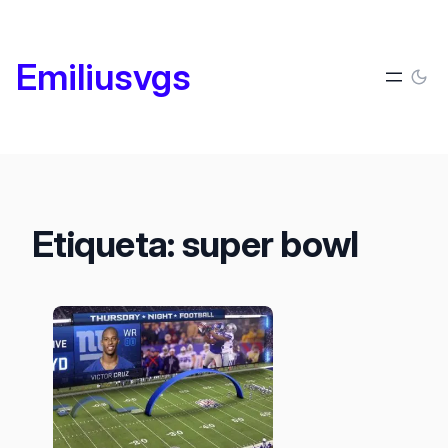
Saltar
al
Emiliusvgs
contenido
Etiqueta:
super bowl