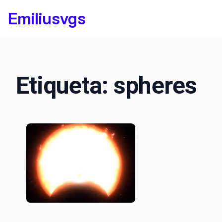
Saltar
Emiliusvgs
al
contenido
Etiqueta:
spheres