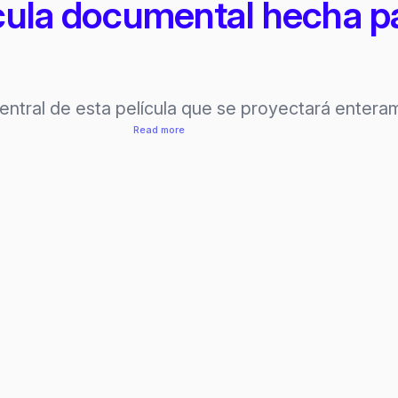
cula documental hecha p
entral de esta película que se proyectará enteram
:
Read more
Spheres,
primera
película
documental
hecha
para/con
realidad
virtual