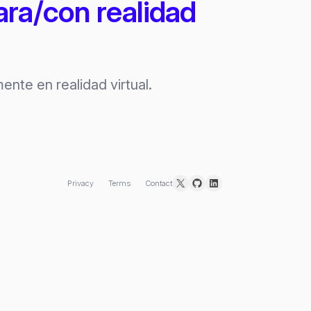
ara/con realidad
ente en realidad virtual.
X
GitHub
LinkedIn
Privacy
Terms
Contact