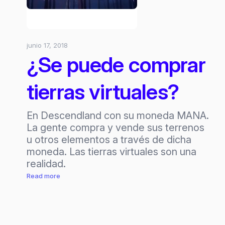
junio 17, 2018
¿Se puede comprar
tierras virtuales?
En Descendland con su moneda MANA.
La gente compra y vende sus terrenos
u otros elementos a través de dicha
moneda. Las tierras virtuales son una
realidad.
:
Read more
¿Se
puede
comprar
tierras