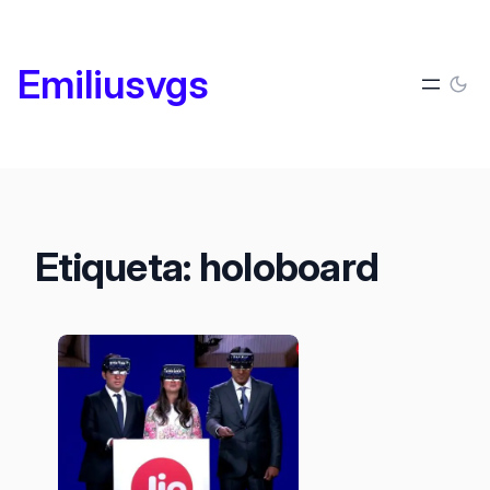
Saltar
al
Emiliusvgs
contenido
Etiqueta:
holoboard