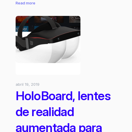
:
Read more
Headsets
de
Realidad
Aumentada
para
hogares
de
la
India
abril 19, 2019
HoloBoard, lentes
de realidad
aumentada para