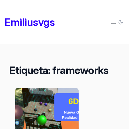
Saltar
al
Emiliusvgs
contenido
Etiqueta:
frameworks