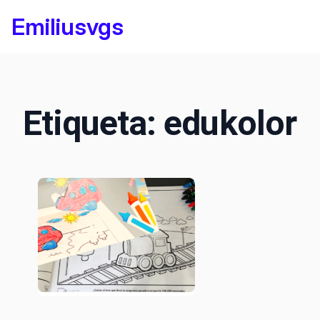
Saltar
Emiliusvgs
al
contenido
Etiqueta:
edukolor