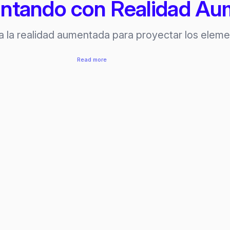
pintando con Realidad A
iza la realidad aumentada para proyectar los elem
:
Read more
EduKolor
–
pintando
con
Realidad
Aumentada