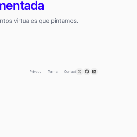
umentada
entos virtuales que pintamos.
X
GitHub
LinkedIn
Privacy
Terms
Contact