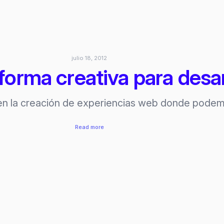
julio 18, 2012
forma creativa para desa
n la creación de experiencias web donde podemos
:
Read more
CodePen:
plataforma
creativa
para
desarrolladores