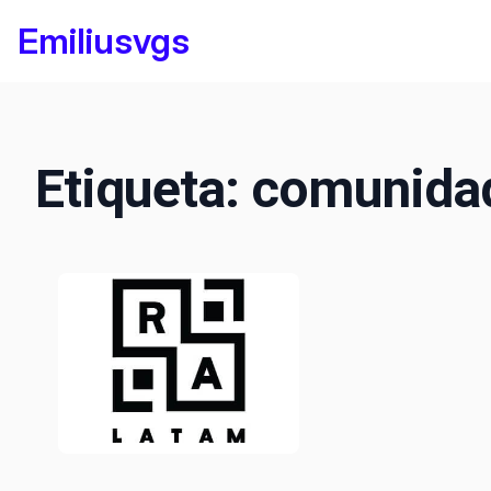
Saltar
Emiliusvgs
al
contenido
Etiqueta:
comunida