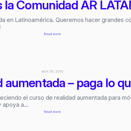
 la Comunidad AR LAT
a en Latinoamérica. Queremos hacer grandes co
i
:
Read more
Somos
la
Comunidad
AR
LATAM
abril 26, 2016
d aumentada – paga lo q
ciendo el curso de realidad aumentada para móv
 y apoya a…
:
Read more
Curso
realidad