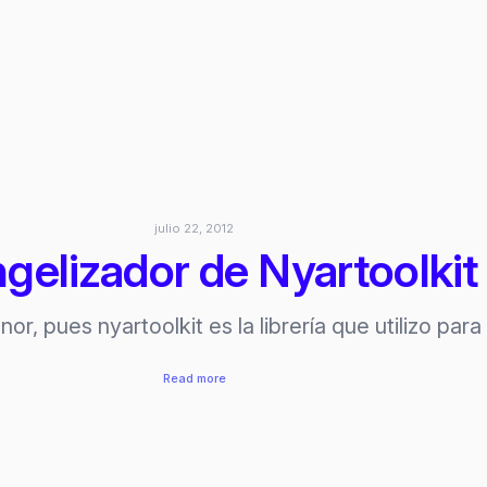
Cómo
crear
tu
hackerspace
/
makerspace
julio 22, 2012
gelizador de Nyartoolkit
or, pues nyartoolkit es la librería que utilizo par
:
Read more
Evangelizador
de
Nyartoolkit