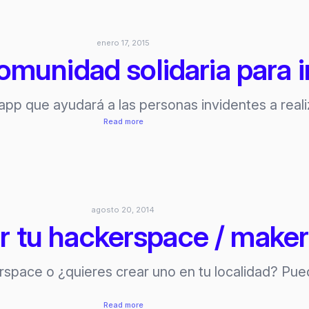
aumentada
–
paga
enero 17, 2015
lo
omunidad solidaria para 
que
desees
p que ayudará a las personas invidentes a realiz
:
Read more
Be
my
eyes!
Comunidad
solidaria
agosto 20, 2014
para
 tu hackerspace / make
invidentes
pace o ¿quieres crear uno en tu localidad? Puede
:
Read more