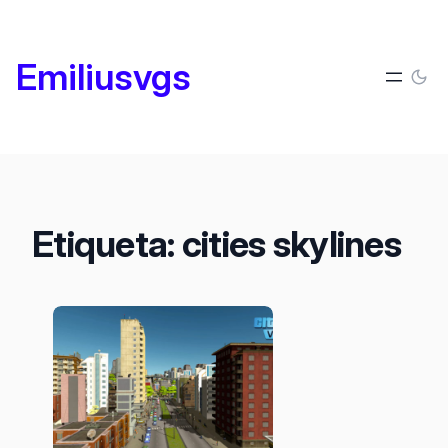
Saltar
al
Emiliusvgs
contenido
Etiqueta:
cities skylines